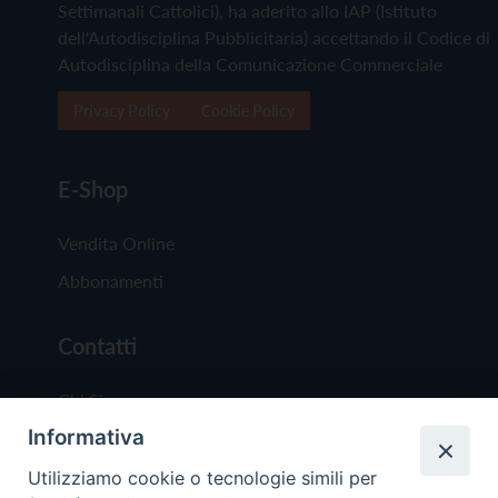
Settimanali Cattolici), ha aderito allo IAP (Istituto
dell'Autodisciplina Pubblicitaria) accettando il Codice di
Autodisciplina della Comunicazione Commerciale
Privacy Policy
Cookie Policy
E-Shop
Vendita Online
Abbonamenti
Contatti
Chi Siamo
Informativa
Redazione
Scrivici
Utilizziamo cookie o tecnologie simili per