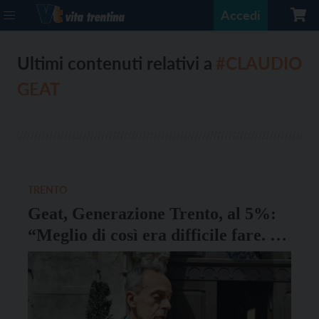
Accedi
Ultimi contenuti relativi a
#CLAUDIO
GEAT
TRENTO
Geat, Generazione Trento, al 5%:
“Meglio di così era difficile fare. Ci
occuperemo dei problemi reali e
concreti”