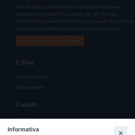
Vita Trentina, tramite la Fisc (Federazione Italiana
Settimanali Cattolici), ha aderito allo IAP (Istituto
dell'Autodisciplina Pubblicitaria) accettando il Codice di
Autodisciplina della Comunicazione Commerciale
Privacy Policy
Cookie Policy
E-Shop
Vendita Online
Abbonamenti
Contatti
Chi Siamo
Informativa
Redazione