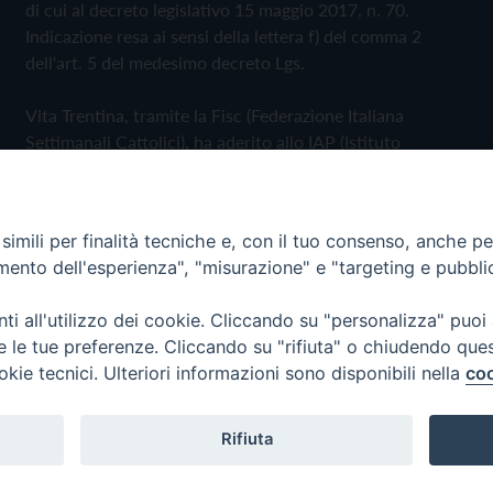
di cui al decreto legislativo 15 maggio 2017, n. 70.
Indicazione resa ai sensi della lettera f) del comma 2
dell'art. 5 del medesimo decreto Lgs.
Vita Trentina, tramite la Fisc (Federazione Italiana
Settimanali Cattolici), ha aderito allo IAP (Istituto
dell'Autodisciplina Pubblicitaria) accettando il Codice di
Autodisciplina della Comunicazione Commerciale
imili per finalità tecniche e, con il tuo consenso, anche per 
Privacy Policy
Cookie Policy
amento dell'esperienza", "misurazione" e "targeting e pubbli
i all'utilizzo dei cookie. Cliccando su "personalizza" puoi
 Trentina Editrice
re le tue preferenze. Cliccando su "rifiuta" o chiudendo que
okie tecnici. Ulteriori informazioni sono disponibili nella
coo
Rifiuta