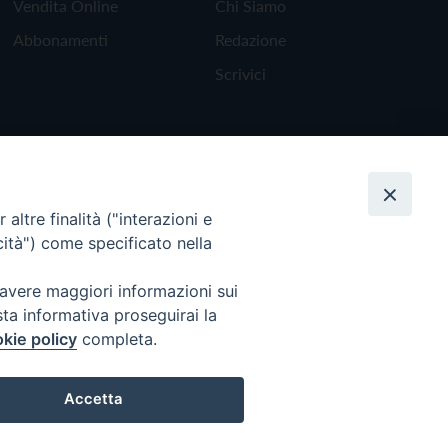
Vendita Online
Chi Siamo
Abbonamenti
Redazione
Scrivici
altre finalità ("interazioni e
cità") come specificato nella
 avere maggiori informazioni sui
sta informativa proseguirai la
kie policy
completa.
Torna all'inizio
Accetta