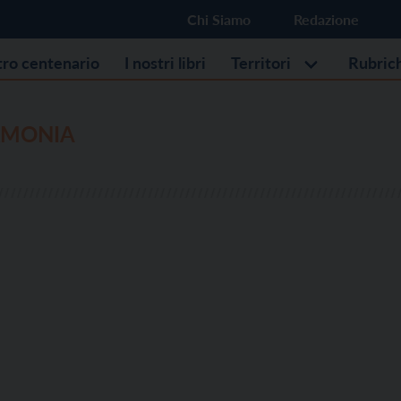
Chi Siamo
Redazione
stro centenario
I nostri libri
Territori
Rubric
RMONIA