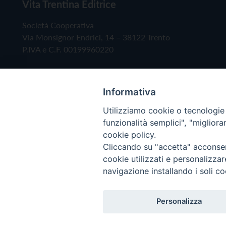
Vita Trentina Editrice
Società Cooperativa
Via Monsignor Endrici, 14 – 38122 Trento
P.IVA e C.F. 00199960220
Informativa
Utilizziamo cookie o tecnologie s
funzionalità semplici", "miglior
cookie policy.
Cliccando su "accetta" acconsent
Copyright © 2019 - Tutti i diritti riservati - Vita
cookie utilizzati e personalizza
navigazione installando i soli co
Privacy Policy
Personalizza