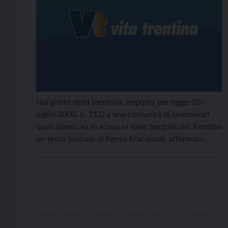
Nei giorni della memoria, imposta per legge (20
luglio 2000, n. 211) a una comunità di smemorati
quali siamo, va in scena in varie borgate del Trentino
un testo teatrale di Renzo Fracalossi, affermato
autore di teatro civile. Nella biblioteca comunale di
Cembra la sera di martedì 26 gennaio;
nell’auditorium dell’Azienda Sanitaria a Trento la
sera di mercoledì 27 gennaio, gli attori del Club
Armonia hanno proposto “Vite indegne”.