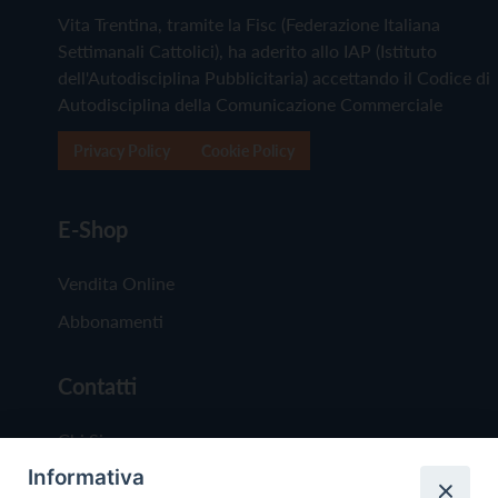
Vita Trentina, tramite la Fisc (Federazione Italiana
Settimanali Cattolici), ha aderito allo IAP (Istituto
dell'Autodisciplina Pubblicitaria) accettando il Codice di
Autodisciplina della Comunicazione Commerciale
Privacy Policy
Cookie Policy
E-Shop
Vendita Online
Abbonamenti
Contatti
Chi Siamo
Informativa
Redazione