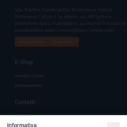
Vita Trentina, tramite la Fisc (Federazione Italiana
Settimanali Cattolici), ha aderito allo IAP (Istituto
dell'Autodisciplina Pubblicitaria) accettando il Codice di
Autodisciplina della Comunicazione Commerciale
Privacy Policy
Cookie Policy
E-Shop
Vendita Online
Abbonamenti
Contatti
Chi Siamo
Informativa
Redazione