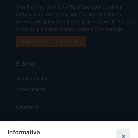
Vita Trentina, tramite la Fisc (Federazione Italiana
Settimanali Cattolici), ha aderito allo IAP (Istituto
dell'Autodisciplina Pubblicitaria) accettando il Codice di
Autodisciplina della Comunicazione Commerciale
Privacy Policy
Cookie Policy
E-Shop
Vendita Online
Abbonamenti
Contatti
Chi Siamo
Informativa
Redazione