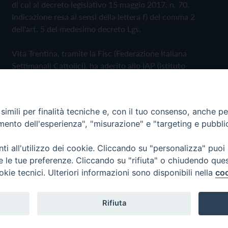
di cui al decreto legislativo 15 maggio 2017, n. 70.
Indicazione resa ai sensi della lettera f) del comma 2
dell'art. 5 del medesimo decreto Lgs.
Vita Trentina, tramite la Fisc (Federazione Italiana
Settimanali Cattolici), ha aderito allo IAP (Istituto
dell'Autodisciplina Pubblicitaria) accettando il Codice di
Autodisciplina della Comunicazione Commerciale
imili per finalità tecniche e, con il tuo consenso, anche per 
Privacy Policy
Cookie Policy
amento dell'esperienza", "misurazione" e "targeting e pubbli
i all'utilizzo dei cookie. Cliccando su "personalizza" puoi
 Trentina Editrice
re le tue preferenze. Cliccando su "rifiuta" o chiudendo que
okie tecnici. Ulteriori informazioni sono disponibili nella
coo
Rifiuta