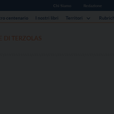
Chi Siamo
Redazione
stro centenario
I nostri libri
Territori
Rubric
 DI TERZOLAS