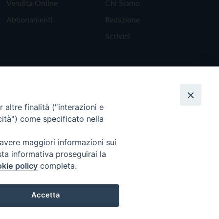
Vendita Online
Chi Siamo
Abbonamenti
Redazione
Scrivici
altre finalità ("interazioni e
cità") come specificato nella
 avere maggiori informazioni sui
sta informativa proseguirai la
kie policy
completa.
Torna all'inizio
Accetta