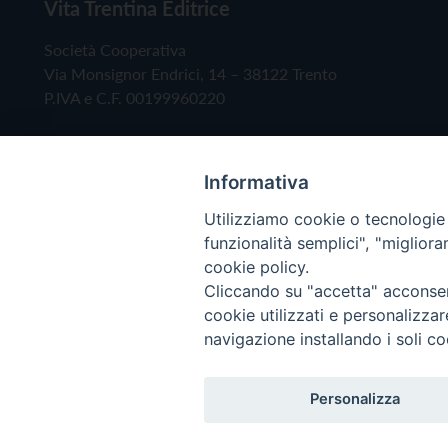
Vita Trentina Editrice
Società Cooperativa
Via Monsignor Endrici, 14 – 38122 Trento
P.IVA e C.F. 00199960220
Informativa
Utilizziamo cookie o tecnologie s
funzionalità semplici", "miglior
cookie policy.
Cliccando su "accetta" acconsent
Copyright © 2019 - Tutti i diritti riservati - Vita
cookie utilizzati e personalizza
navigazione installando i soli co
Privacy Policy
Personalizza