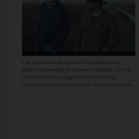
Con lo scopo di approfondire l’eredità storica,
politica e personale di Giacomo Matteotti, a più di
cent’anni dalla sua tragica e violenta morte,
la Fondazione Museo storico del Trentino, insieme
al Comune di Peio, al Comune di Terzolas, e al
Centro Studi Val di Sole propongono due incontri. Il
primo si terrà venerdì 21 marzo alle ore 21 […]