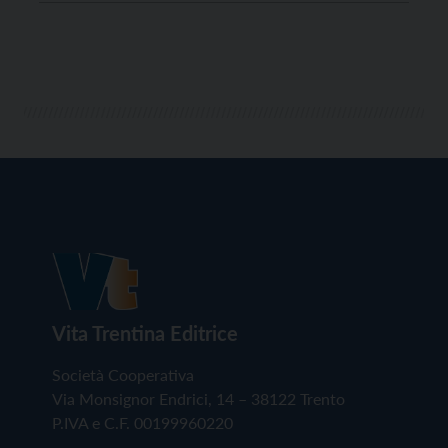
di circa a 600.000 kWh, sarà in grado di fornire
virtualmente energia elettrica a quasi […]
Vita Trentina Editrice
Società Cooperativa
Via Monsignor Endrici, 14 – 38122 Trento
P.IVA e C.F. 00199960220