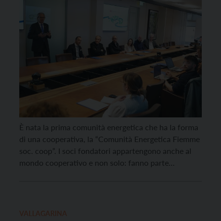
È nata la prima comunità energetica che ha la forma
di una cooperativa, la “Comunità Energetica Fiemme
soc. coop”. I soci fondatori appartengono anche al
mondo cooperativo e non solo: fanno parte
di FiemmePer Fondazione ETS, Cassa Rurale Val di
Fiemme, Famiglia Cooperativa di Cavalese,
Cooperativa Terre Altre, BioEnergia Fiemme,
Eurostandard, Elabora srl, S.e.d.a. s.a.s., Magnifica
VALLAGARINA