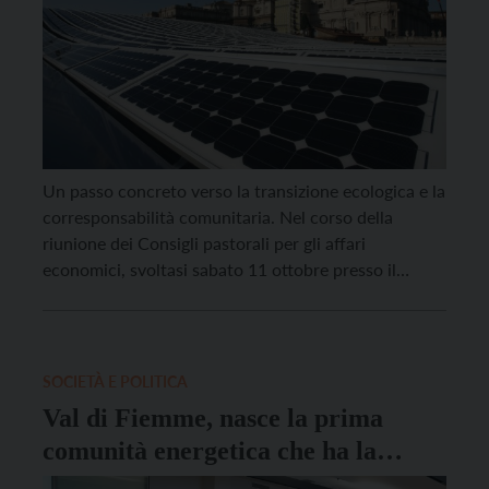
Un passo concreto verso la transizione ecologica e la
corresponsabilità comunitaria. Nel corso della
riunione dei Consigli pastorali per gli affari
economici, svoltasi sabato 11 ottobre presso il
Collegio Arcivescovile di Trento, l’economo
diocesano Marco Merler ha illustrato il progetto per
la costituzione di Comunità Energetiche Rinnovabili
(CER) sul territorio della Diocesi di Trento. L’iniziativa
SOCIETÀ E POLITICA
[…]
Val di Fiemme, nasce la prima
comunità energetica che ha la
forma di una cooperativa