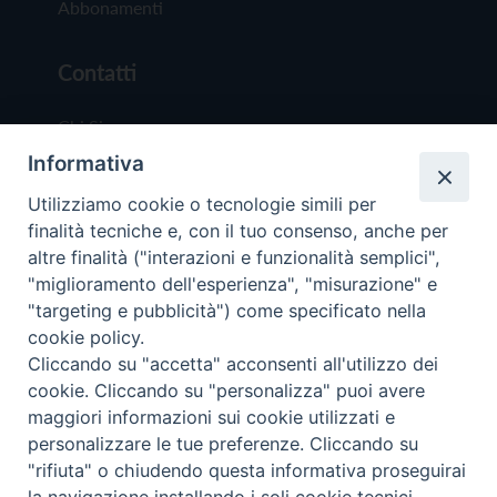
Abbonamenti
Contatti
Chi Siamo
Informativa
Redazione
Scrivici
Utilizziamo cookie o tecnologie simili per
finalità tecniche e, con il tuo consenso, anche per
altre finalità ("interazioni e funzionalità semplici",
"miglioramento dell'esperienza", "misurazione" e
"targeting e pubblicità") come specificato nella
cookie policy.
Copyright © 2019 - Tutti i diritti riservati - Vit
Cliccando su "accetta" acconsenti all'utilizzo dei
Trentina Editrice
cookie. Cliccando su "personalizza" puoi avere
maggiori informazioni sui cookie utilizzati e
Privacy Policy
personalizzare le tue preferenze. Cliccando su
Torna all'inizi
"rifiuta" o chiudendo questa informativa proseguirai