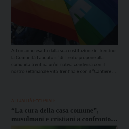
Ad un anno esatto dalla sua costituzione in Trentino
la Comunità Laudato si’ di Trento propone alla
comunità trentina un’iniziativa condivisa con il
nostro settimanale Vita Trentina e con il “Cantiere di
pace” trentino: un incontro dibattito aperto a tutti
dal titolo “Non c’è pace senza ecologia” che si terrà
martedì 24 maggio ad ore 20.30 […]
ATTUALITÀ ECCLESIALE
“La cura della casa comune”,
musulmani e cristiani a confronto
sul Creato