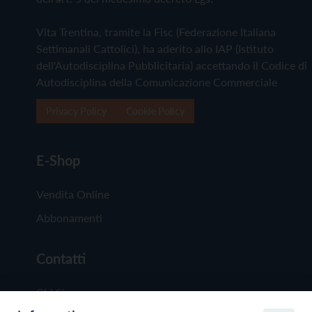
Vita Trentina, tramite la Fisc (Federazione Italiana
Settimanali Cattolici), ha aderito allo IAP (Istituto
dell'Autodisciplina Pubblicitaria) accettando il Codice di
Autodisciplina della Comunicazione Commerciale
Privacy Policy
Cookie Policy
E-Shop
Vendita Online
Abbonamenti
Contatti
Chi Siamo