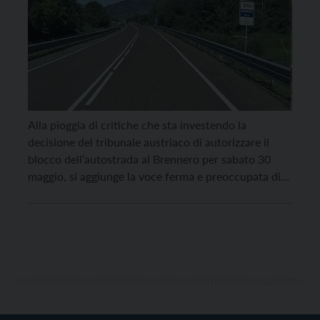
Alla pioggia di critiche che sta investendo la
decisione del tribunale austriaco di autorizzare il
blocco dell’autostrada al Brennero per sabato 30
maggio, si aggiunge la voce ferma e preoccupata di
Andrea Pellegrini, presidente di FAI Conftrasporto
del Trentino. “Siamo di fronte a un atto di una gravità
inaudita – esordisce Pellegrini – Non si […]