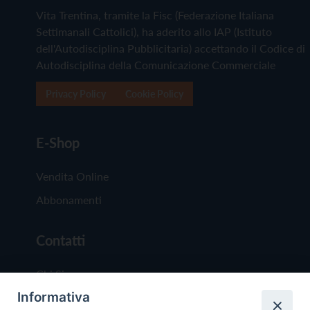
Vita Trentina, tramite la Fisc (Federazione Italiana
Settimanali Cattolici), ha aderito allo IAP (Istituto
dell'Autodisciplina Pubblicitaria) accettando il Codice di
Autodisciplina della Comunicazione Commerciale
Privacy Policy
Cookie Policy
E-Shop
Vendita Online
Abbonamenti
Contatti
Chi Siamo
Informativa
Redazione