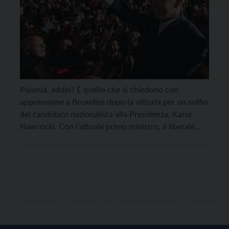
Polonia, addio? È quello che si chiedono con
apprensione a Bruxelles dopo la vittoria per un soffio
del candidato nazionalista alla Presidenza, Karol
Nawrocki. Con l’attuale primo ministro, il liberale
europeista Donald Tusk, sarà certamente una
convivenza difficile. Tusk, in effetti, aveva riportato il
paese nell’alveo comunitario nel 2023, dopo essere
riuscito ad ottenere la […]