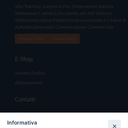
Vita Trentina, tramite la Fisc (Federazione Italiana
Settimanali Cattolici), ha aderito allo IAP (Istituto
dell'Autodisciplina Pubblicitaria) accettando il Codice di
Autodisciplina della Comunicazione Commerciale
Privacy Policy
Cookie Policy
E-Shop
Vendita Online
Abbonamenti
Contatti
Chi Siamo
Informativa
Redazione