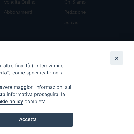
Vendita Online
Chi Siamo
Abbonamenti
Redazione
Scrivici
altre finalità ("interazioni e
cità") come specificato nella
 avere maggiori informazioni sui
sta informativa proseguirai la
kie policy
completa.
Torna all'inizio
Accetta