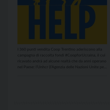
I 360 punti vendita Coop Trentino aderiscono alla
campagna di raccolta fondi #CoopforUcraina, il cui
ricavato andrà ad alcune realtà che da anni operano
nel Paese: l’Unhcr (l’Agenzia delle Nazioni Unite per
i Rifugiati), la Comunità di Sant’Egidio e Medici
Senza Frontiere. “Abbiamo deciso di aderire fin da
subito all’ iniziativa organizzata da Coop perché […]