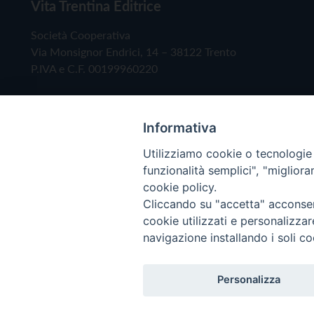
Vita Trentina Editrice
Società Cooperativa
Via Monsignor Endrici, 14 – 38122 Trento
P.IVA e C.F. 00199960220
Informativa
Utilizziamo cookie o tecnologie s
funzionalità semplici", "miglior
cookie policy.
Cliccando su "accetta" acconsent
Copyright © 2019 - Tutti i diritti riservati - Vita
cookie utilizzati e personalizza
navigazione installando i soli co
Privacy Policy
Personalizza