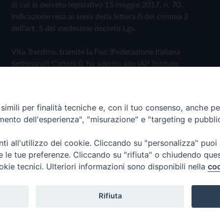
di cui al decreto legislativo 15 maggio 2017, n. 70.
Indicazione resa ai sensi della lettera f) del comma 2
dell'art. 5 del medesimo decreto Lgs.
Vita Trentina, tramite la Fisc (Federazione Italiana
Settimanali Cattolici), ha aderito allo IAP (Istituto
dell'Autodisciplina Pubblicitaria) accettando il Codice di
Autodisciplina della Comunicazione Commerciale
imili per finalità tecniche e, con il tuo consenso, anche per 
Privacy Policy
Cookie Policy
amento dell'esperienza", "misurazione" e "targeting e pubbli
i all'utilizzo dei cookie. Cliccando su "personalizza" puoi
 Trentina Editrice
re le tue preferenze. Cliccando su "rifiuta" o chiudendo que
okie tecnici. Ulteriori informazioni sono disponibili nella
coo
Rifiuta