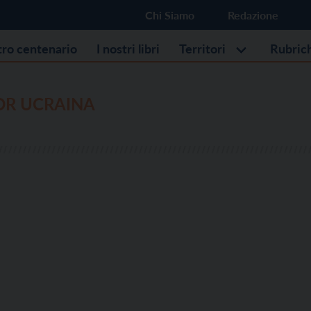
Chi Siamo
Redazione
stro centenario
I nostri libri
Territori
Rubric
OR UCRAINA