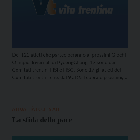
Dei 121 atleti che parteciperanno ai prossimi Giochi
Olimpici Invernali di PyeongChang, 17 sono dei
Comitati trentini FISI e FISG. Sono 17 gli atleti dei
Comitati trentini che, dal 9 al 25 febbraio prossimi,
parteciperanno ai Giochi Olimpici Invernali di
PyeongChang. Faranno parte della spedizione
azzurra (121 convocati, 48 dei quali donne: 89 della
FISI e 32 della FISG) più numerosa
ATTUALITÀ ECCLESIALE
La sfida della pace