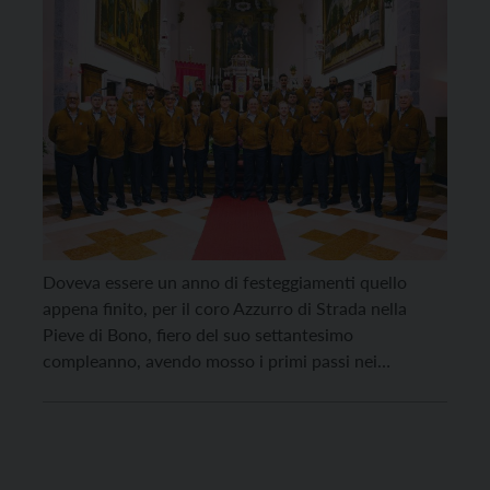
Doveva essere un anno di festeggiamenti quello
appena finito, per il coro Azzurro di Strada nella
Pieve di Bono, fiero del suo settantesimo
compleanno, avendo mosso i primi passi nei
repertori del canto popolare a partire dal lontano
1950. Ma il coronavirus ha vanificato il bel
programma celebrativo del complesso corale guidato
da Cornelio Armani […]