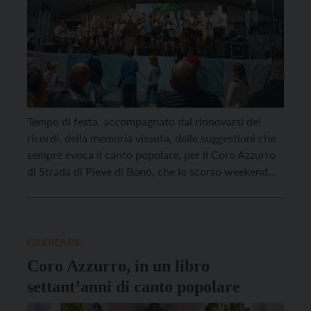
Tempo di festa, accompagnato dal rinnovarsi dei
ricordi, della memoria vissuta, delle suggestioni che
sempre evoca il canto popolare, per il Coro Azzurro
di Strada di Pieve di Bono, che lo scorso weekend
attraverso un alcuni eventi ha ricordato il suo 75°
compleanno. Un tempo non breve per un complesso
corale, la cui storia affonda in solide […]
GIUDICARIE
Coro Azzurro, in un libro
settant’anni di canto popolare