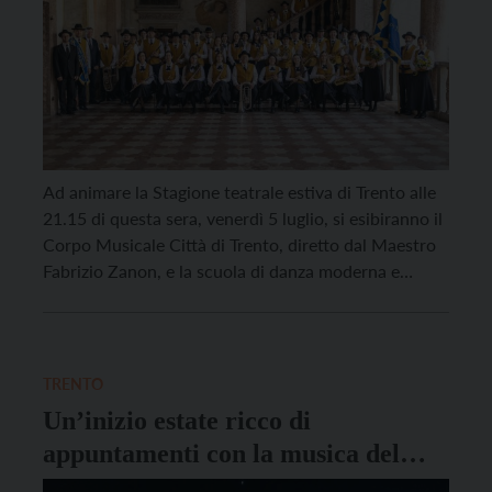
Ad animare la Stagione teatrale estiva di Trento alle
21.15 di questa sera, venerdì 5 luglio, si esibiranno il
Corpo Musicale Città di Trento, diretto dal Maestro
Fabrizio Zanon, e la scuola di danza moderna e
contemporanea D.Lab diretta da Roberta Manara, in
uno spettacolo dal titolo “La Danza”. A fare da
palcoscenico la splendida […]
TRENTO
Un’inizio estate ricco di
appuntamenti con la musica del
Corpo Musicale città di Trento