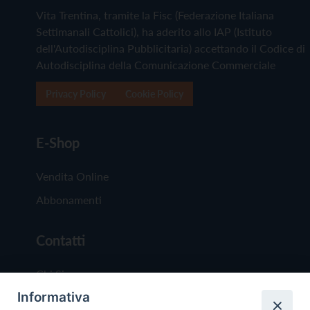
Vita Trentina, tramite la Fisc (Federazione Italiana
Settimanali Cattolici), ha aderito allo IAP (Istituto
dell'Autodisciplina Pubblicitaria) accettando il Codice di
Autodisciplina della Comunicazione Commerciale
Privacy Policy
Cookie Policy
E-Shop
Vendita Online
Abbonamenti
Contatti
Chi Siamo
Informativa
Redazione