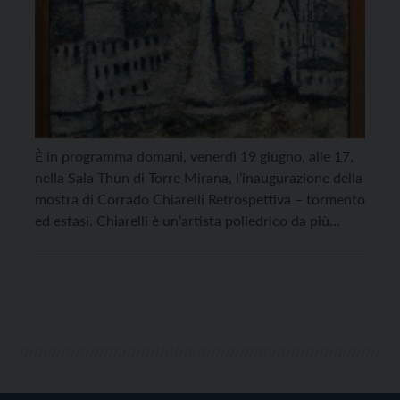
È in programma domani, venerdì 19 giugno, alle 17,
nella Sala Thun di Torre Mirana, l’inaugurazione della
mostra di Corrado Chiarelli Retrospettiva – tormento
ed estasi. Chiarelli è un’artista poliedrico da più
punti di vista: i soggetti delle sue opere spaziano da
spettrali persone umane, maschere primordiali e
corpi contorti ricavati da grovigli di radici […]