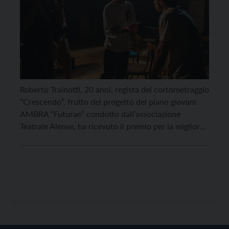
Roberto Trainotti, 20 anni, regista del cortometraggio
“Crescendo”, frutto del progetto del piano giovani
AMBRA “Futurae” condotto dall’associazione
Teatrale Alense, ha ricevuto il premio per la migliore
regia al concorso “24 Frame al secondo”, la cui finale
si è tenuta ieri sera, giovedì 8 maggio, nell’auditorium
“Ennio Morricone” al Parco della musica a Roma. La
[…]