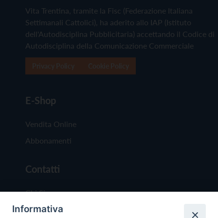
Vita Trentina, tramite la Fisc (Federazione Italiana
Settimanali Cattolici), ha aderito allo IAP (Istituto
dell'Autodisciplina Pubblicitaria) accettando il Codice di
Autodisciplina della Comunicazione Commerciale
Privacy Policy
Cookie Policy
E-Shop
Vendita Online
Abbonamenti
Contatti
Chi Siamo
Informativa
Redazione