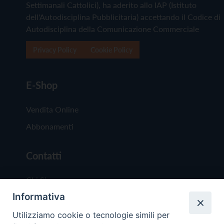
Settimanali Cattolici), ha aderito allo IAP (Istituto
dell'Autodisciplina Pubblicitaria) accettando il Codice di
Autodisciplina della Comunicazione Commerciale
Privacy Policy
Cookie Policy
E-Shop
Vendita Online
Abbonamenti
Contatti
Chi Siamo
Informativa
Redazione
Scrivici
Utilizziamo cookie o tecnologie simili per