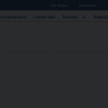
Chi Siamo
Redazione
stro centenario
I nostri libri
Territori
Rubric