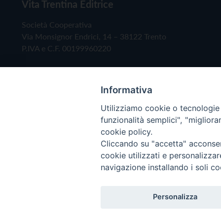
Vita Trentina Editrice
Società Cooperativa
Via Monsignor Endrici, 14 – 38122 Trento
P.IVA e C.F. 00199960220
Informativa
Utilizziamo cookie o tecnologie s
funzionalità semplici", "miglior
cookie policy.
Cliccando su "accetta" acconsent
Copyright © 2019 - Tutti i diritti riservati - Vita
cookie utilizzati e personalizza
navigazione installando i soli co
Privacy Policy
Personalizza