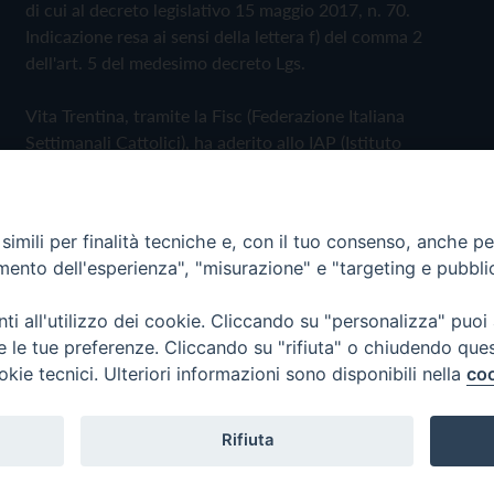
di cui al decreto legislativo 15 maggio 2017, n. 70.
Indicazione resa ai sensi della lettera f) del comma 2
dell'art. 5 del medesimo decreto Lgs.
Vita Trentina, tramite la Fisc (Federazione Italiana
Settimanali Cattolici), ha aderito allo IAP (Istituto
dell'Autodisciplina Pubblicitaria) accettando il Codice di
Autodisciplina della Comunicazione Commerciale
imili per finalità tecniche e, con il tuo consenso, anche per 
Privacy Policy
Cookie Policy
amento dell'esperienza", "misurazione" e "targeting e pubbli
i all'utilizzo dei cookie. Cliccando su "personalizza" puoi
 Trentina Editrice
re le tue preferenze. Cliccando su "rifiuta" o chiudendo que
okie tecnici. Ulteriori informazioni sono disponibili nella
coo
Rifiuta