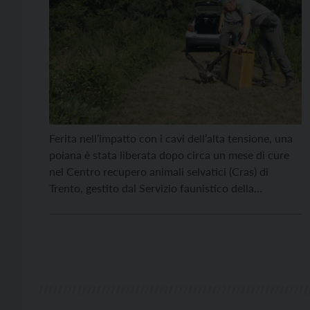
Ferita nell’impatto con i cavi dell’alta tensione, una
poiana è stata liberata dopo circa un mese di cure
nel Centro recupero animali selvatici (Cras) di
Trento, gestito dal Servizio faunistico della
Provincia di Trento. La segnalazione del
ritrovamento del rapace nei campi di Avio era stata
fatta da un cittadino. Quindi il personale della
Stazione […]