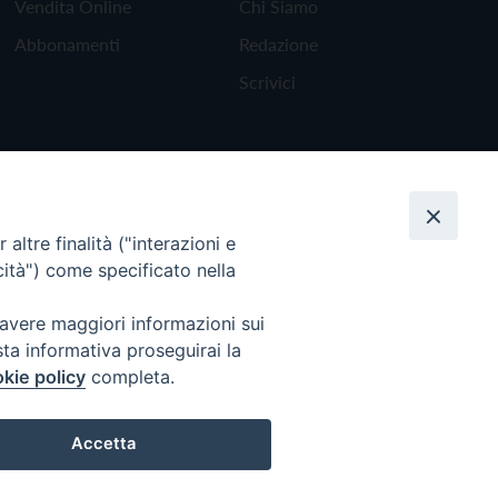
Vendita Online
Chi Siamo
Abbonamenti
Redazione
Scrivici
altre finalità ("interazioni e
cità") come specificato nella
 avere maggiori informazioni sui
sta informativa proseguirai la
kie policy
completa.
Torna all'inizio
Accetta