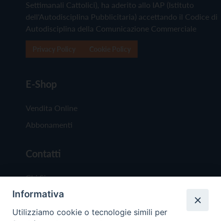
Settimanali Cattolici), ha aderito allo IAP (Istituto
dell'Autodisciplina Pubblicitaria) accettando il Codice di
Autodisciplina della Comunicazione Commerciale
Privacy Policy
Cookie Policy
E-Shop
Vendita Online
Abbonamenti
Contatti
Chi Siamo
Informativa
Redazione
Scrivici
Utilizziamo cookie o tecnologie simili per