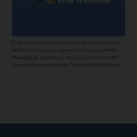
E’ un richiamo che interpella anche ciascuno di noi
quello che il Papa ha espresso in due occasioni in
Madagascar, parlando ai vescovi e poi ai sacerdoti
che non devono mai essere “professionisti del sacro”,
bensì pastori con l’odore delle pecore. Francesco ci
mette in guardia dall’atteggiamento della rigidità, che
– dice – “a me […]