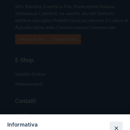
Vita Trentina, tramite la Fisc (Federazione Italiana
Settimanali Cattolici), ha aderito allo IAP (Istituto
dell'Autodisciplina Pubblicitaria) accettando il Codice di
Autodisciplina della Comunicazione Commerciale
Privacy Policy
Cookie Policy
E-Shop
Vendita Online
Abbonamenti
Contatti
Chi Siamo
Informativa
Redazione