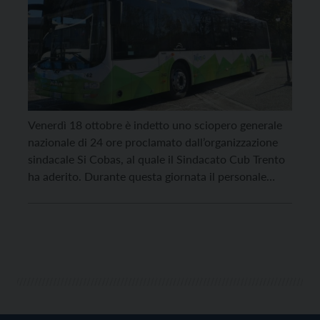
Venerdì 18 ottobre è indetto uno sciopero generale
nazionale di 24 ore proclamato dall’organizzazione
sindacale Si Cobas, al quale il Sindacato Cub Trento
ha aderito. Durante questa giornata il personale
viaggiante e gli addetti alle biglietterie di Trentino
trasporti, ovvero del servizio urbano, della ferrovia
Trento Sardagna e del servizio extraurbano sia degli
autobus che […]