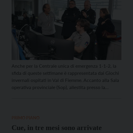
Anche per la Centrale unica di emergenza 1-1-2, la
sfida di queste settimane è rappresentata dai Giochi
invernali ospitati in Val di Fiemme. Accanto alla Sala
operativa provinciale (Sop), allestita presso la
caserma dei Vigili del fuoco volontari di Cavalese,
opera infatti un distaccamento della Cue, che funge
da nodo di collegamento tra la sede […]
PRIMO PIANO
Cue, in tre mesi sono arrivate