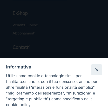
E-Shop
Vendita Online
Abbonamenti
Contatti
Chi Siamo
Informativa
Redazione
Scrivici
Utilizziamo cookie o tecnologie simili per
finalità tecniche e, con il tuo consenso, anche per
altre finalità ("interazioni e funzionalità semplici",
"miglioramento dell'esperienza", "misurazione" e
"targeting e pubblicità") come specificato nella
cookie policy.
Copyright © 2019 - Tutti i diritti riservati - Vit