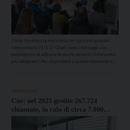
Come funziona la macchina dei soccorsi quando
componiamo l’1-1-2? Quali sono i passaggi che
permettono di attivare in pochi secondi l’intervento
più adeguato? Per rispondere a queste domande e
avvicinare la cittadinanza al cuore del sistema di
Protezione civile del Trentino, sabato 28 febbraio la
Centrale unica di emergenza 112 aprirà le porte al
pubblico […]
PRIMO PIANO
Cue: nel 2025 gestite 267.724
chiamate, in calo di circa 7.000
unità rispetto all’anno precedente