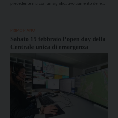
precedente ma con un significativo aumento delle
emergenze gestite (141.027, di cui 134.329 sul
territorio provinciale; erano 126mila nel 2023). Un
risultato che testimonia l’importante lavoro di filtro
svolto dagli operatori, […]
PRIMO PIANO
Sabato 15 febbraio l’open day della
Centrale unica di emergenza