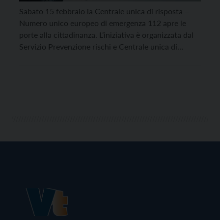
Sabato 15 febbraio la Centrale unica di risposta –
Numero unico europeo di emergenza 112 apre le
porte alla cittadinanza. L’iniziativa è organizzata dal
Servizio Prevenzione rischi e Centrale unica di
emergenza della Provincia autonoma di Trento.
All’interno della sede di via Giovanni Pedrotti 18, a
Trento, saranno proposte visite guidate dedicate agli
adulti e […]