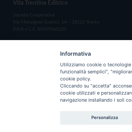
Vita Trentina Editrice
Società Cooperativa
Via Monsignor Endrici, 14 – 38122 Trento
P.IVA e C.F. 00199960220
Informativa
Utilizziamo cookie o tecnologie s
funzionalità semplici", "miglior
cookie policy.
Cliccando su "accetta" acconsent
Copyright © 2019 - Tutti i diritti riservati - Vita
cookie utilizzati e personalizza
navigazione installando i soli co
Privacy Policy
Personalizza