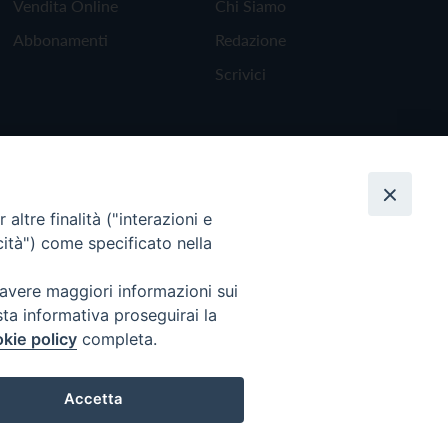
Vendita Online
Chi Siamo
Abbonamenti
Redazione
Scrivici
altre finalità ("interazioni e
cità") come specificato nella
 avere maggiori informazioni sui
sta informativa proseguirai la
kie policy
completa.
Torna all'inizio
Accetta