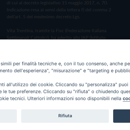
di cui al decreto legislativo 15 maggio 2017, n. 70.
Indicazione resa ai sensi della lettera f) del comma 2
dell'art. 5 del medesimo decreto Lgs.
Vita Trentina, tramite la Fisc (Federazione Italiana
Settimanali Cattolici), ha aderito allo IAP (Istituto
dell'Autodisciplina Pubblicitaria) accettando il Codice di
Autodisciplina della Comunicazione Commerciale
imili per finalità tecniche e, con il tuo consenso, anche per 
Privacy Policy
Cookie Policy
amento dell'esperienza", "misurazione" e "targeting e pubbli
i all'utilizzo dei cookie. Cliccando su "personalizza" puoi
 Trentina Editrice
re le tue preferenze. Cliccando su "rifiuta" o chiudendo que
okie tecnici. Ulteriori informazioni sono disponibili nella
coo
Rifiuta