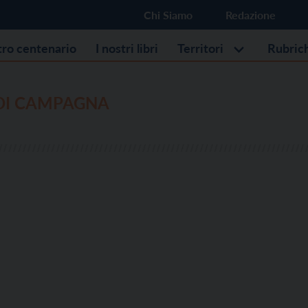
Chi Siamo
Redazione
stro centenario
I nostri libri
Territori
Rubric
 DI CAMPAGNA