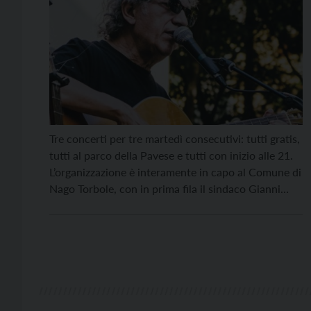
Tre concerti per tre martedì consecutivi: tutti gratis,
tutti al parco della Pavese e tutti con inizio alle 21.
L’organizzazione è interamente in capo al Comune di
Nago Torbole, con in prima fila il sindaco Gianni
Morandi e l’assessorato al turismo della vicesindaca
Sara Balduzzi. Martedì 22 agosto si esibiscono i
Cugini di Campagna, martedì […]