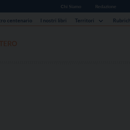
Chi Siamo
Redazione
stro centenario
I nostri libri
Territori
Rubric
STERO