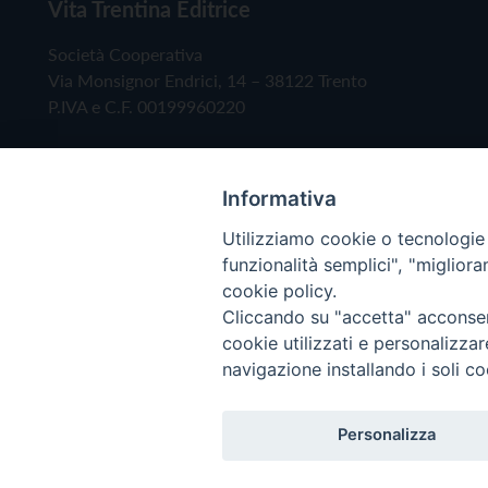
Vita Trentina Editrice
Società Cooperativa
Via Monsignor Endrici, 14 – 38122 Trento
P.IVA e C.F. 00199960220
Informativa
Utilizziamo cookie o tecnologie s
funzionalità semplici", "miglior
cookie policy.
Cliccando su "accetta" acconsent
Copyright © 2019 - Tutti i diritti riservati - Vita
cookie utilizzati e personalizza
navigazione installando i soli co
Privacy Policy
Personalizza