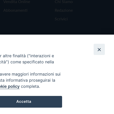
Vendita Online
Chi Siamo
Abbonamenti
Redazione
Scrivici
altre finalità ("interazioni e
cità") come specificato nella
 avere maggiori informazioni sui
sta informativa proseguirai la
kie policy
completa.
Torna all'inizio
Accetta