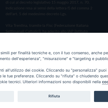
di cui al decreto legislativo 15 maggio 2017, n. 70.
Indicazione resa ai sensi della lettera f) del comma 2
dell'art. 5 del medesimo decreto Lgs.
Vita Trentina, tramite la Fisc (Federazione Italiana
Settimanali Cattolici), ha aderito allo IAP (Istituto
dell'Autodisciplina Pubblicitaria) accettando il Codice di
Autodisciplina della Comunicazione Commerciale
imili per finalità tecniche e, con il tuo consenso, anche per 
Privacy Policy
Cookie Policy
amento dell'esperienza", "misurazione" e "targeting e pubbli
i all'utilizzo dei cookie. Cliccando su "personalizza" puoi
 Trentina Editrice
re le tue preferenze. Cliccando su "rifiuta" o chiudendo que
okie tecnici. Ulteriori informazioni sono disponibili nella
coo
Rifiuta