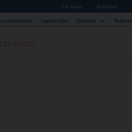
Chi Siamo
Redazione
stro centenario
I nostri libri
Territori
Rubric
LIO PAOLO