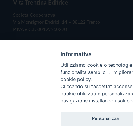
Vita Trentina Editrice
Società Cooperativa
Via Monsignor Endrici, 14 – 38122 Trento
P.IVA e C.F. 00199960220
Informativa
Utilizziamo cookie o tecnologie s
funzionalità semplici", "miglior
cookie policy.
Cliccando su "accetta" acconsent
Copyright © 2019 - Tutti i diritti riservati - Vita
cookie utilizzati e personalizza
navigazione installando i soli co
Privacy Policy
Personalizza