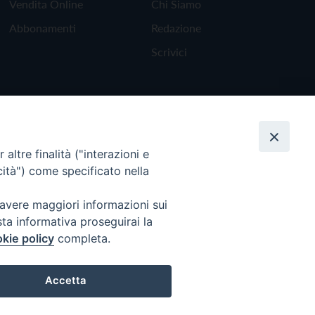
Vendita Online
Chi Siamo
Abbonamenti
Redazione
Scrivici
altre finalità ("interazioni e
cità") come specificato nella
 avere maggiori informazioni sui
sta informativa proseguirai la
kie policy
completa.
Torna all'inizio
Accetta