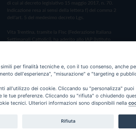
di cui al decreto legislativo 15 maggio 2017, n. 70.
Indicazione resa ai sensi della lettera f) del comma 2
dell'art. 5 del medesimo decreto Lgs.
Vita Trentina, tramite la Fisc (Federazione Italiana
Settimanali Cattolici), ha aderito allo IAP (Istituto
dell'Autodisciplina Pubblicitaria) accettando il Codice di
Autodisciplina della Comunicazione Commerciale
imili per finalità tecniche e, con il tuo consenso, anche per 
Privacy Policy
Cookie Policy
amento dell'esperienza", "misurazione" e "targeting e pubbli
i all'utilizzo dei cookie. Cliccando su "personalizza" puoi
 Trentina Editrice
re le tue preferenze. Cliccando su "rifiuta" o chiudendo que
okie tecnici. Ulteriori informazioni sono disponibili nella
coo
Rifiuta