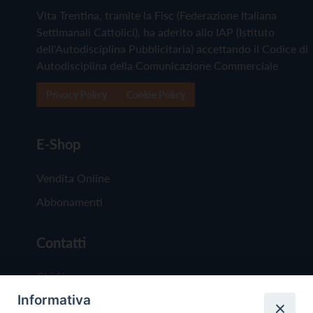
Vita Trentina, tramite la Fisc (Federazione Italiana
Settimanali Cattolici), ha aderito allo IAP (Istituto
dell'Autodisciplina Pubblicitaria) accettando il Codice di
Autodisciplina della Comunicazione Commerciale
Privacy Policy
Cookie Policy
E-Shop
Vendita Online
Abbonamenti
Contatti
Chi Siamo
Informativa
Redazione