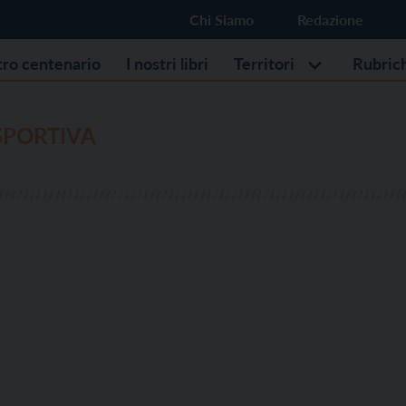
Chi Siamo
Redazione
stro centenario
I nostri libri
Territori
Rubric
SPORTIVA