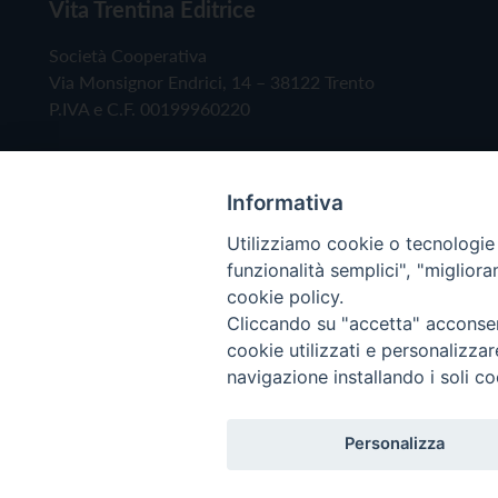
Vita Trentina Editrice
Società Cooperativa
Via Monsignor Endrici, 14 – 38122 Trento
P.IVA e C.F. 00199960220
Informativa
Utilizziamo cookie o tecnologie s
funzionalità semplici", "miglior
cookie policy.
Cliccando su "accetta" acconsent
Copyright © 2019 - Tutti i diritti riservati - Vita
cookie utilizzati e personalizza
navigazione installando i soli co
Privacy Policy
Personalizza