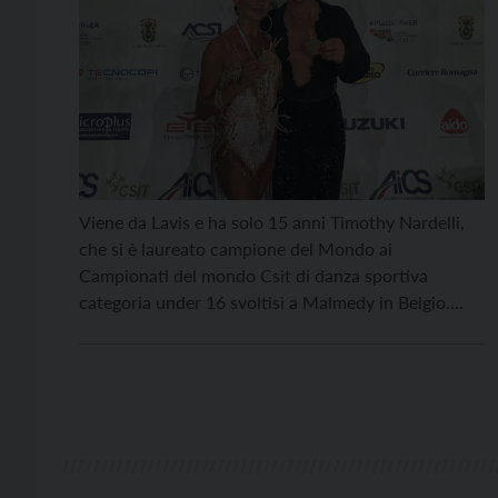
Viene da Lavis e ha solo 15 anni Timothy Nardelli,
che si è laureato campione del Mondo ai
Campionati del mondo Csit di danza sportiva
categoria under 16 svoltisi a Malmedy in Belgio.
Una vittoria condivisa con la sua compagna di
danza Eva Veronese (residente a Meolo in provincia
di Venezia), che di anni ne […]