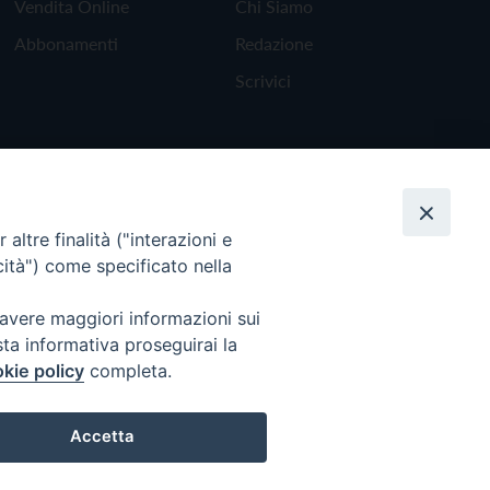
Vendita Online
Chi Siamo
Abbonamenti
Redazione
Scrivici
altre finalità ("interazioni e
cità") come specificato nella
 avere maggiori informazioni sui
sta informativa proseguirai la
kie policy
completa.
Torna all'inizio
Accetta