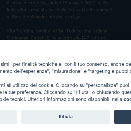
di cui al decreto legislativo 15 maggio 2017, n. 70.
Indicazione resa ai sensi della lettera f) del comma 2
dell'art. 5 del medesimo decreto Lgs.
Vita Trentina, tramite la Fisc (Federazione Italiana
Settimanali Cattolici), ha aderito allo IAP (Istituto
dell'Autodisciplina Pubblicitaria) accettando il Codice di
Autodisciplina della Comunicazione Commerciale
imili per finalità tecniche e, con il tuo consenso, anche per 
Privacy Policy
Cookie Policy
amento dell'esperienza", "misurazione" e "targeting e pubbli
i all'utilizzo dei cookie. Cliccando su "personalizza" puoi
 Trentina Editrice
re le tue preferenze. Cliccando su "rifiuta" o chiudendo que
okie tecnici. Ulteriori informazioni sono disponibili nella
coo
Rifiuta