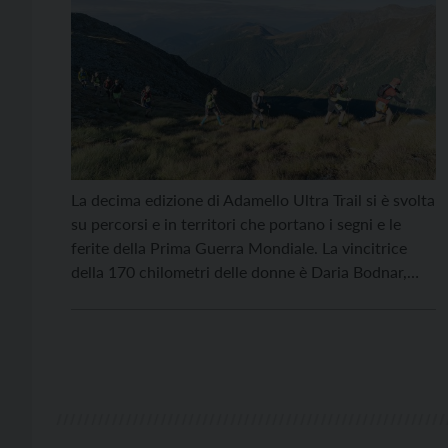
La decima edizione di Adamello Ultra Trail si è svolta
su percorsi e in territori che portano i segni e le
ferite della Prima Guerra Mondiale. La vincitrice
della 170 chilometri delle donne è Daria Bodnar,
arriva dall’Ucraina, che ha fatto un tempo di 35 ore,
14 minuti e 35 secondi. Già nel pomeriggio di
sabato […]