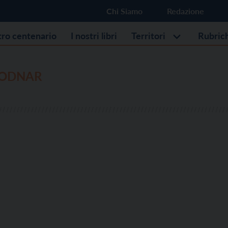
Chi Siamo
Redazione
stro centenario
I nostri libri
Territori
Rubric
BODNAR