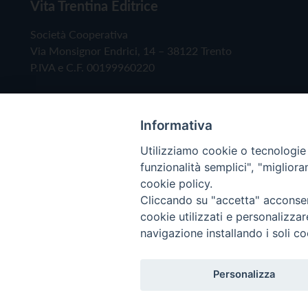
Vita Trentina Editrice
Società Cooperativa
Via Monsignor Endrici, 14 – 38122 Trento
P.IVA e C.F. 00199960220
Informativa
Utilizziamo cookie o tecnologie s
funzionalità semplici", "miglior
cookie policy.
Cliccando su "accetta" acconsent
Copyright © 2019 - Tutti i diritti riservati - Vita
cookie utilizzati e personalizza
navigazione installando i soli co
Privacy Policy
Personalizza