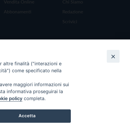
Vendita Online
Chi Siamo
Abbonamenti
Redazione
Scrivici
altre finalità ("interazioni e
cità") come specificato nella
 avere maggiori informazioni sui
sta informativa proseguirai la
kie policy
completa.
Torna all'inizio
Accetta