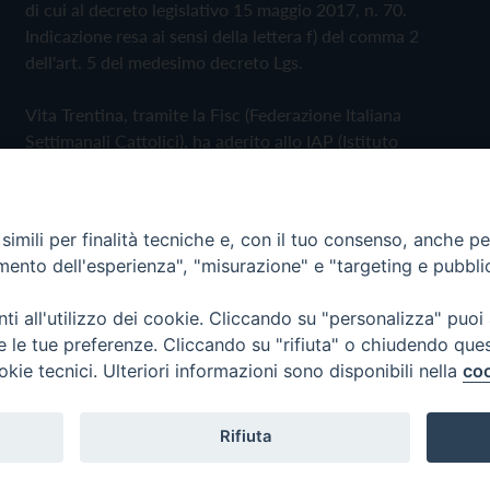
di cui al decreto legislativo 15 maggio 2017, n. 70.
Indicazione resa ai sensi della lettera f) del comma 2
dell'art. 5 del medesimo decreto Lgs.
Vita Trentina, tramite la Fisc (Federazione Italiana
Settimanali Cattolici), ha aderito allo IAP (Istituto
dell'Autodisciplina Pubblicitaria) accettando il Codice di
Autodisciplina della Comunicazione Commerciale
imili per finalità tecniche e, con il tuo consenso, anche per 
Privacy Policy
Cookie Policy
amento dell'esperienza", "misurazione" e "targeting e pubbli
i all'utilizzo dei cookie. Cliccando su "personalizza" puoi
 Trentina Editrice
re le tue preferenze. Cliccando su "rifiuta" o chiudendo que
okie tecnici. Ulteriori informazioni sono disponibili nella
coo
Rifiuta