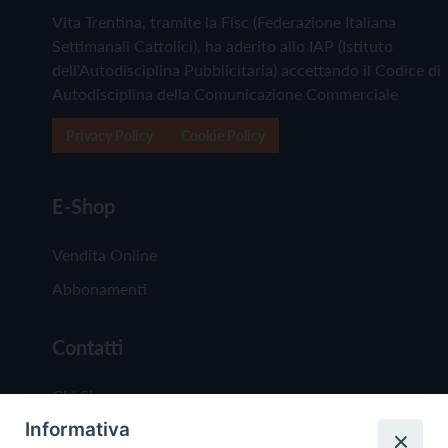
Vita Trentina, tramite la Fisc (Federazione Italiana
Settimanali Cattolici), ha aderito allo IAP (Istituto
dell'Autodisciplina Pubblicitaria) accettando il Codice di
Autodisciplina della Comunicazione Commerciale
Privacy Policy
Cookie Policy
E-Shop
Vendita Online
Abbonamenti
Contatti
Chi Siamo
Informativa
Redazione