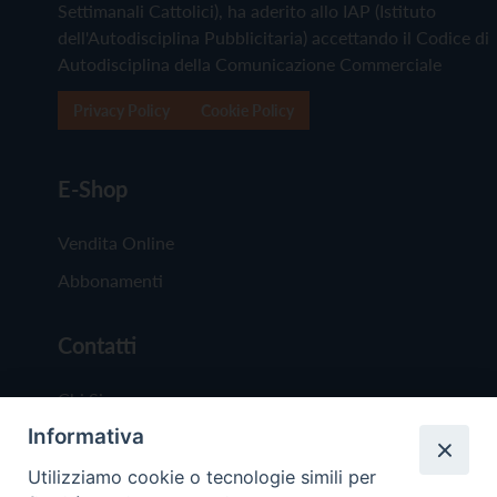
Settimanali Cattolici), ha aderito allo IAP (Istituto
dell'Autodisciplina Pubblicitaria) accettando il Codice di
Autodisciplina della Comunicazione Commerciale
Privacy Policy
Cookie Policy
E-Shop
Vendita Online
Abbonamenti
Contatti
Chi Siamo
Informativa
Redazione
Scrivici
Utilizziamo cookie o tecnologie simili per