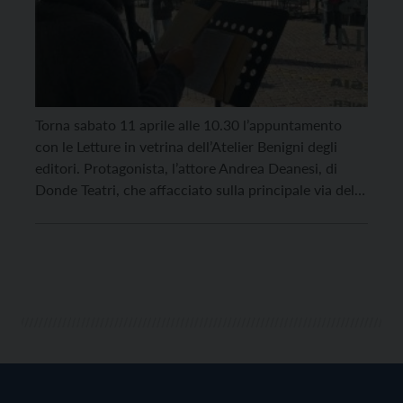
Torna sabato 11 aprile alle 10.30 l’appuntamento
con le Letture in vetrina dell’Atelier Benigni degli
editori. Protagonista, l’attore Andrea Deanesi, di
Donde Teatri, che affacciato sulla principale via del
centro cittadino, dalla vetrina dello spazio culturale
di via Belenzani 51, leggerà una serie di brani tratti
dai libri delle case editrici trentine presenti in Atelier
[…]