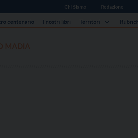
Chi Siamo
Redazione
stro centenario
I nostri libri
Territori
Rubric
O MADIA