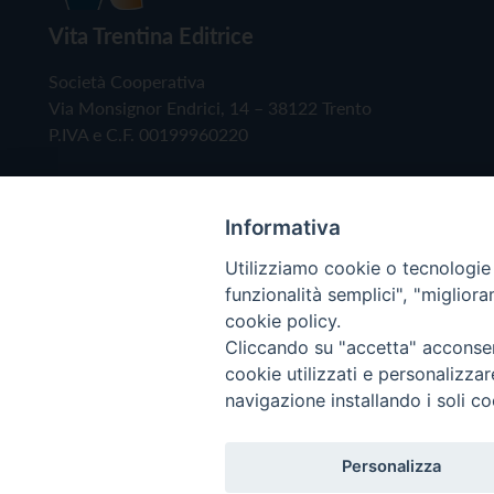
Vita Trentina Editrice
Società Cooperativa
Via Monsignor Endrici, 14 – 38122 Trento
P.IVA e C.F. 00199960220
Informativa
Utilizziamo cookie o tecnologie s
funzionalità semplici", "miglior
cookie policy.
Cliccando su "accetta" acconsent
Copyright © 2019 - Tutti i diritti riservati - Vita
cookie utilizzati e personalizza
navigazione installando i soli co
Privacy Policy
Personalizza