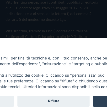
Vita Trentina percepisce i contributi pubblici all'editoria
di cui al decreto legislativo 15 maggio 2017, n. 70.
Indicazione resa ai sensi della lettera f) del comma 2
dell'art. 5 del medesimo decreto Lgs.
Vita Trentina, tramite la Fisc (Federazione Italiana
Settimanali Cattolici), ha aderito allo IAP (Istituto
dell'Autodisciplina Pubblicitaria) accettando il Codice di
Autodisciplina della Comunicazione Commerciale
imili per finalità tecniche e, con il tuo consenso, anche per 
Privacy Policy
Cookie Policy
amento dell'esperienza", "misurazione" e "targeting e pubbli
i all'utilizzo dei cookie. Cliccando su "personalizza" puoi
 Trentina Editrice
re le tue preferenze. Cliccando su "rifiuta" o chiudendo que
okie tecnici. Ulteriori informazioni sono disponibili nella
coo
Rifiuta