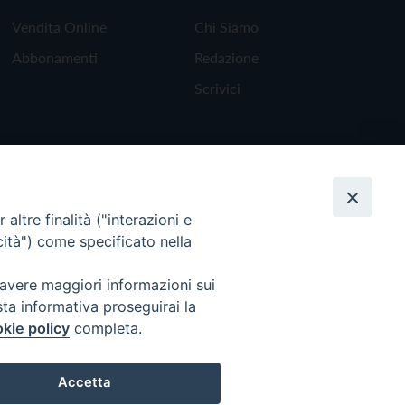
Vendita Online
Chi Siamo
Abbonamenti
Redazione
Scrivici
altre finalità ("interazioni e
cità") come specificato nella
 avere maggiori informazioni sui
sta informativa proseguirai la
kie policy
completa.
Torna all'inizio
Accetta