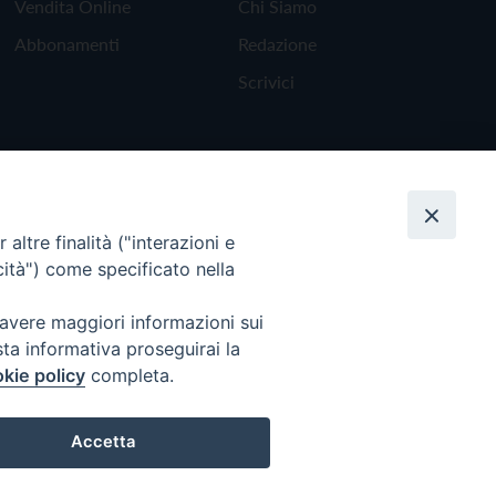
Vendita Online
Chi Siamo
Abbonamenti
Redazione
Scrivici
altre finalità ("interazioni e
cità") come specificato nella
 avere maggiori informazioni sui
sta informativa proseguirai la
kie policy
completa.
Torna all'inizio
Accetta