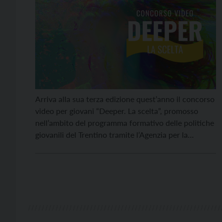
Arriva alla sua terza edizione quest’anno il concorso
video per giovani “Deeper. La scelta”, promosso
nell’ambito del programma formativo delle politiche
giovanili del Trentino tramite l’Agenzia per la
Coesione sociale e organizzato da Fondazione
Franco Demarchi, a cui sarà possibile iscriversi
gratuitamente entro il prossimo 14 novembre. Nato
dall’importante confronto con attori territoriali che
si […]