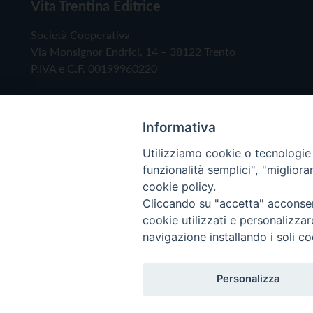
Vita Trentina Editrice
Società Cooperativa
Via Monsignor Endrici, 14 – 38122 Trento
P.IVA e C.F. 00199960220
Informativa
Utilizziamo cookie o tecnologie s
funzionalità semplici", "miglior
cookie policy.
Cliccando su "accetta" acconsent
Copyright © 2019 - Tutti i diritti riservati - Vita
cookie utilizzati e personalizza
navigazione installando i soli co
Privacy Policy
Personalizza