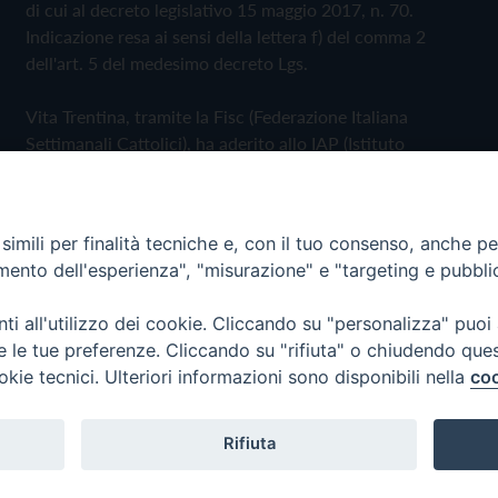
di cui al decreto legislativo 15 maggio 2017, n. 70.
Indicazione resa ai sensi della lettera f) del comma 2
dell'art. 5 del medesimo decreto Lgs.
Vita Trentina, tramite la Fisc (Federazione Italiana
Settimanali Cattolici), ha aderito allo IAP (Istituto
dell'Autodisciplina Pubblicitaria) accettando il Codice di
Autodisciplina della Comunicazione Commerciale
imili per finalità tecniche e, con il tuo consenso, anche per 
Privacy Policy
Cookie Policy
amento dell'esperienza", "misurazione" e "targeting e pubbli
i all'utilizzo dei cookie. Cliccando su "personalizza" puoi
 Trentina Editrice
re le tue preferenze. Cliccando su "rifiuta" o chiudendo que
okie tecnici. Ulteriori informazioni sono disponibili nella
coo
Rifiuta