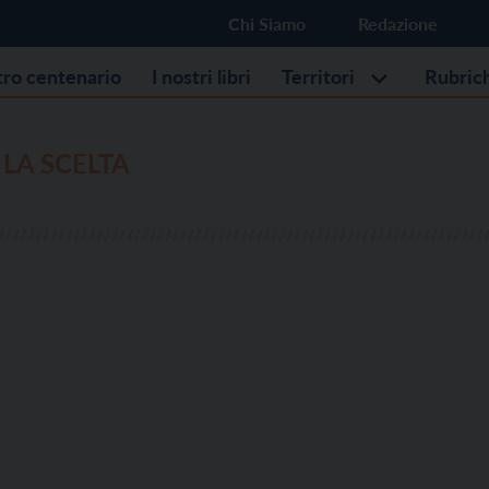
Chi Siamo
Redazione
stro centenario
I nostri libri
Territori
Rubric
 LA SCELTA