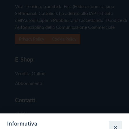
Vita Trentina, tramite la Fisc (Federazione Italiana
Settimanali Cattolici), ha aderito allo IAP (Istituto
dell'Autodisciplina Pubblicitaria) accettando il Codice di
Autodisciplina della Comunicazione Commerciale
Privacy Policy
Cookie Policy
E-Shop
Vendita Online
Abbonamenti
Contatti
Chi Siamo
Informativa
Redazione