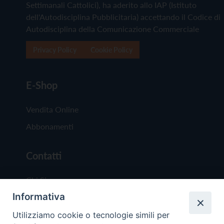
Settimanali Cattolici), ha aderito allo IAP (Istituto
dell'Autodisciplina Pubblicitaria) accettando il Codice di
Autodisciplina della Comunicazione Commerciale
Privacy Policy
Cookie Policy
E-Shop
Vendita Online
Abbonamenti
Contatti
Chi Siamo
Informativa
Redazione
Scrivici
Utilizziamo cookie o tecnologie simili per