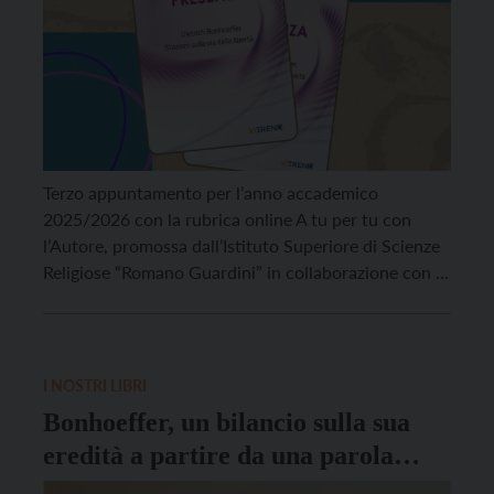
Terzo appuntamento per l’anno accademico
2025/2026 con la rubrica online A tu per tu con
l’Autore, promossa dall’Istituto Superiore di Scienze
Religiose “Romano Guardini” in collaborazione con la
biblioteca. In questa puntata verrà presentato il
quinto volume della collana Echi teologici, dal
titolo Presenza. Dietrich Bonhoeffer. Stazioni sulla
via della libertà. La collana, espressione dall’ISSR
I NOSTRI LIBRI
Guardini e edita […]
Bonhoeffer, un bilancio sulla sua
eredità a partire da una parola
chiave: “presenza”