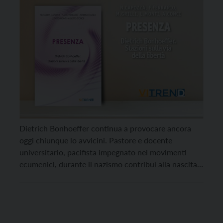
Dietrich Bonhoeffer continua a provocare ancora
oggi chiunque lo avvicini. Pastore e docente
universitario, pacifista impegnato nei movimenti
ecumenici, durante il nazismo contribuì alla nascita
della Chiesa confessante. Venne assassinato il 9
aprile 1945. A ottant’anni dalla sua morte, cinque
studiosi – Nicoletta Capozza, Fulvio Ferrario,
Massimo Grilli, Ludwig Monti, Alberto Conci –