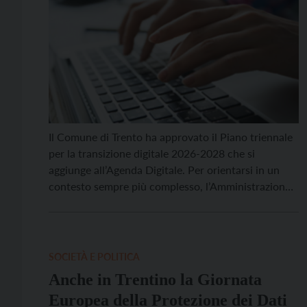
Il Comune di Trento ha approvato il Piano triennale
per la transizione digitale 2026-2028 che si
aggiunge all’Agenda Digitale. Per orientarsi in un
contesto sempre più complesso, l’Amministrazione
ha adottato una strategia chiara: il Piano Triennale
funge da vera e propria “bussola” strategica, mentre
l’Agenda Digitale è la “mappa” operativa da seguire.
Questa mappa, composta […]
SOCIETÀ E POLITICA
Anche in Trentino la Giornata
Europea della Protezione dei Dati