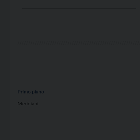
canali Mediaset non sarà più fruibile sugli apparati
televisivi meno recenti, ed anche sugli apparati
televisivi più recenti sarà comunque necessario […]
Primo piano
Meridiani