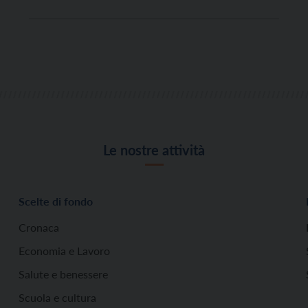
convivono attività di ricerca, formazione e
trasferimento tecnologico, tra edifici, laboratori,
serre, aule didattiche e coltivazioni, è attivo ora
anche un campo dimostrativo […]
Le nostre attività
Scelte di fondo
Cronaca
Economia e Lavoro
Salute e benessere
Scuola e cultura