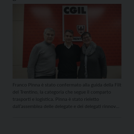
Franco Pinna è stato confermato alla guida della Filt
del Trentino, la categoria che segue il comparto
trasporti e logistica. Pinna è stato rieletto
dall’assemblea delle delegate e dei delegati rinnovati
al XII congresso. “Serve un cambio di rotta nelle
politiche sul lavoro perché non è accettabile che in
Italia sia povero anche chi lavora”, […]