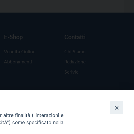
E-Shop
Contatti
Vendita Online
Chi Siamo
Abbonamenti
Redazione
Scrivici
altre finalità ("interazioni e
cità") come specificato nella