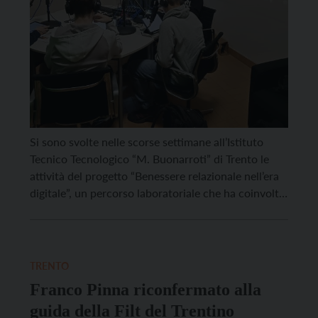
Si sono svolte nelle scorse settimane all’Istituto
Tecnico Tecnologico “M. Buonarroti” di Trento le
attività del progetto “Benessere relazionale nell’era
digitale”, un percorso laboratoriale che ha coinvolto
tre classi seconde in una settimana intensiva
dedicata a teatro, comunicazione e media
education. Gli studenti hanno lavorato su temi
come scrolling, influencer, ascolto, amicizie e amori
TRENTO
virtuali, […]
Franco Pinna riconfermato alla
guida della Filt del Trentino