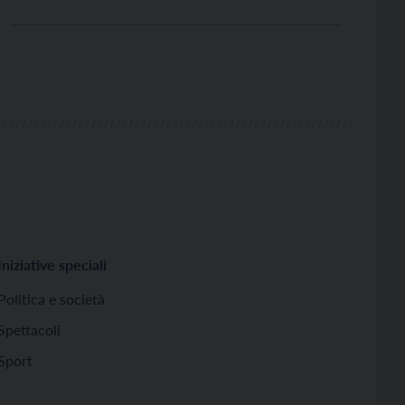
tenevamo a ripartire con un sito completamente
rinnovato in coincidenza con la 54° Giornata
mondiale delle comunicazioni sociali, voluta da
Paolo VI come primo frutto del Vaticano II. […]
Iniziative speciali
Politica e società
Spettacoli
Sport