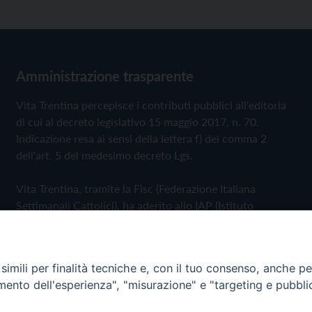
Amministrazione trasparente
Vita Trentina percepisce i contributi pubblici all'editoria
di cui al decreto legislativo 15 maggio 2017, n. 70.
Indicazione resa ai sensi della lettera f) del comma 2
dell'art. 5 del medesimo decreto Lgs.
Vita Trentina, tramite la Fisc (Federazione Italiana
Settimanali Cattolici), ha aderito allo IAP (Istituto
dell'Autodisciplina Pubblicitaria) accettando il Codice di
Autodisciplina della Comunicazione Commerciale
imili per finalità tecniche e, con il tuo consenso, anche per 
Privacy Policy
Cookie Policy
amento dell'esperienza", "misurazione" e "targeting e pubbli