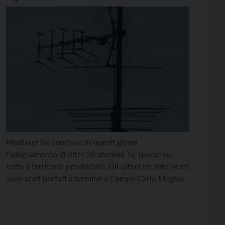
l’adeguamento degli impianti
Mediaset
Mediaset ha concluso in questi giorni
l’adeguamento di oltre 30 stazioni Tv, sparse su
tutto il territorio provinciale. Gli ultimi tre interventi
sono stati portati a termine a Campo Carlo Magno,
Fornace e passo Rolle, interessando circa 2 mila
persone che risiedono nella zona dove, con lo
spegnimento del canale 49 (Mds4), e la conseguente