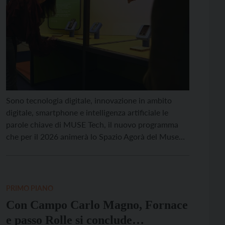
Sono tecnologia digitale, innovazione in ambito
digitale, smartphone e intelligenza artificiale le
parole chiave di MUSE Tech, il nuovo programma
che per il 2026 animerà lo Spazio Agorà del Museo
delle Scienze di Trento, presentato dal direttore del
MUSE Massimo Bernardi nel pomeriggio di venerdì
27 febbraio. ”È una sorta di accoglimento critico
dell’innovazione digitale […]
PRIMO PIANO
Con Campo Carlo Magno, Fornace
e passo Rolle si conclude