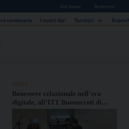
Chi Siamo
Redazione
stro centenario
I nostri libri
Territori
Rubric
E
SCUOLA
Benessere relazionale nell’era
digitale, all’ITT Buonarroti di
Trento un percorso tra
comunicazione e teatro