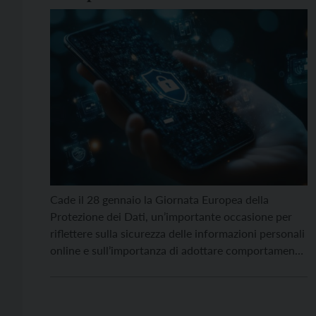
Cade il 28 gennaio la Giornata Europea della
Protezione dei Dati, un’importante occasione per
riflettere sulla sicurezza delle informazioni personali
online e sull’importanza di adottare comportamenti
adeguati per la protezione digitale. Per l’occasione,
Giada Sciarretta e Matteo Rizzi dell’unità “Security
& Trust” e Science Ambassador di FBK propongono