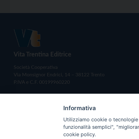
Vita Trentina Editrice
Società Cooperativa
Via Monsignor Endrici, 14 – 38122 Trento
P.IVA e C.F. 00199960220
Informativa
Utilizziamo cookie o tecnologie s
funzionalità semplici", "miglior
cookie policy.