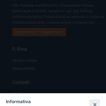
Vita Trentina, tramite la Fisc (Federazione Italiana
Settimanali Cattolici), ha aderito allo IAP (Istituto
dell'Autodisciplina Pubblicitaria) accettando il Codice di
Autodisciplina della Comunicazione Commerciale
Privacy Policy
Cookie Policy
E-Shop
Vendita Online
Abbonamenti
Contatti
Chi Siamo
Informativa
Redazione