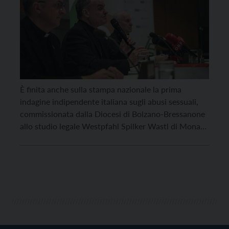
È finita anche sulla stampa nazionale la prima
indagine indipendente italiana sugli abusi sessuali,
commissionata dalla Diocesi di Bolzano-Bressanone
allo studio legale Westpfahl Spilker Wastl di Monaco
di Baviera. Il rapporto, presentato lunedì 20 gennaio,
ha fatto emergere 67 casi di abuso che si sono
verificati nella Diocesi altoatesina tra il 1964 e il
2023. […]