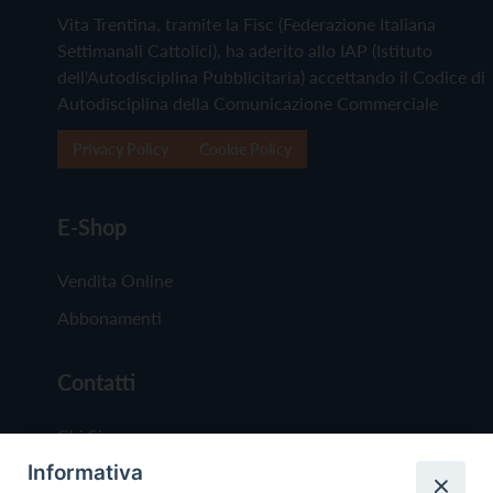
Vita Trentina, tramite la Fisc (Federazione Italiana
Settimanali Cattolici), ha aderito allo IAP (Istituto
dell'Autodisciplina Pubblicitaria) accettando il Codice di
Autodisciplina della Comunicazione Commerciale
Privacy Policy
Cookie Policy
E-Shop
Vendita Online
Abbonamenti
Contatti
Chi Siamo
Informativa
Redazione