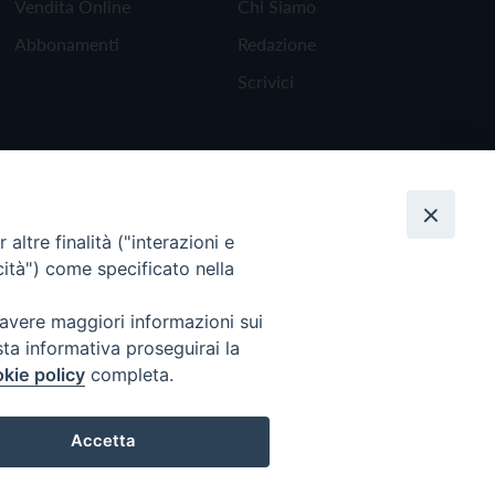
Vendita Online
Chi Siamo
Abbonamenti
Redazione
Scrivici
altre finalità ("interazioni e
cità") come specificato nella
 avere maggiori informazioni sui
sta informativa proseguirai la
kie policy
completa.
Torna all'inizio
Accetta