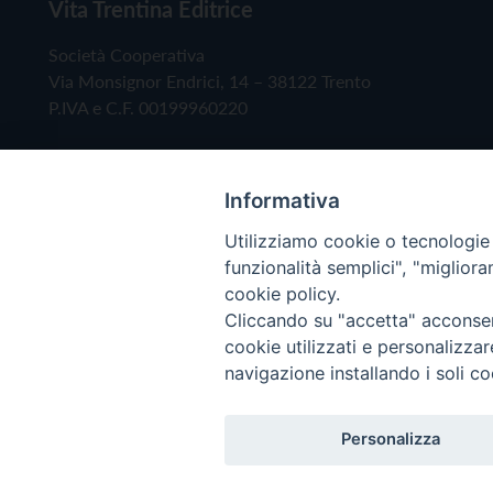
Vita Trentina Editrice
Società Cooperativa
Via Monsignor Endrici, 14 – 38122 Trento
P.IVA e C.F. 00199960220
Informativa
Utilizziamo cookie o tecnologie s
funzionalità semplici", "miglior
cookie policy.
Cliccando su "accetta" acconsent
Copyright © 2019 - Tutti i diritti riservati - Vita
cookie utilizzati e personalizza
navigazione installando i soli co
Privacy Policy
Personalizza