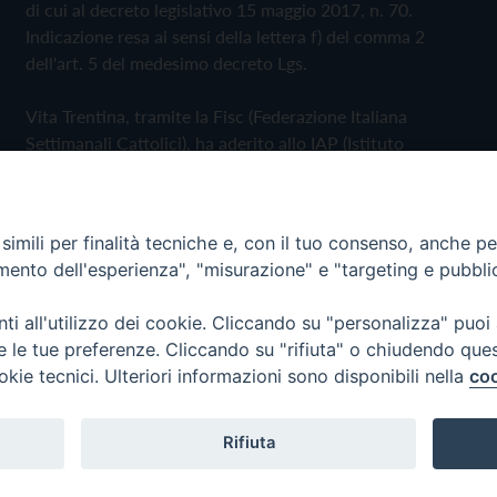
di cui al decreto legislativo 15 maggio 2017, n. 70.
Indicazione resa ai sensi della lettera f) del comma 2
dell'art. 5 del medesimo decreto Lgs.
Vita Trentina, tramite la Fisc (Federazione Italiana
Settimanali Cattolici), ha aderito allo IAP (Istituto
dell'Autodisciplina Pubblicitaria) accettando il Codice di
Autodisciplina della Comunicazione Commerciale
imili per finalità tecniche e, con il tuo consenso, anche per 
Privacy Policy
Cookie Policy
amento dell'esperienza", "misurazione" e "targeting e pubbli
i all'utilizzo dei cookie. Cliccando su "personalizza" puoi
 Trentina Editrice
re le tue preferenze. Cliccando su "rifiuta" o chiudendo que
okie tecnici. Ulteriori informazioni sono disponibili nella
coo
Rifiuta