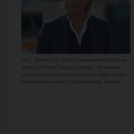
L’A.C. Trento 1921 affida la responsabilità dell’Area
Tecnica al Signor Giorgio Zamuner, che assume
anche la carica di direttore sportivo, ruolo rimasto
vacante dallo scorso 9 ottobre quando, dopo la
sconfitta contro il Renate, assieme a mister D’Anna,
venne sollevato dall’incarico anche Attilio Gementi.
Dopo una lunga carriera da calciatore tra serie B e
serie […]