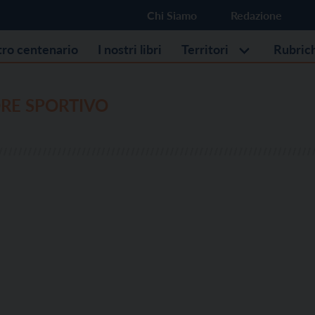
Chi Siamo
Redazione
stro centenario
I nostri libri
Territori
Rubric
RE SPORTIVO