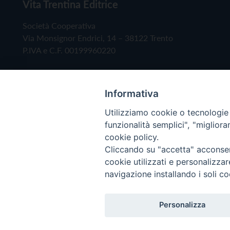
Vita Trentina Editrice
Società Cooperativa
Via Monsignor Endrici, 14 – 38122 Trento
P.IVA e C.F. 00199960220
Informativa
Utilizziamo cookie o tecnologie s
funzionalità semplici", "miglior
cookie policy.
Cliccando su "accetta" acconsent
Copyright © 2019 - Tutti i diritti riservati - Vita
cookie utilizzati e personalizza
navigazione installando i soli co
Privacy Policy
Personalizza