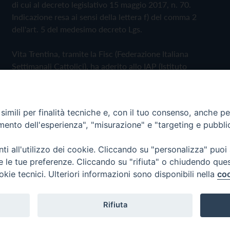
di cui al decreto legislativo 15 maggio 2017, n. 70.
Indicazione resa ai sensi della lettera f) del comma 2
dell'art. 5 del medesimo decreto Lgs.
Vita Trentina, tramite la Fisc (Federazione Italiana
Settimanali Cattolici), ha aderito allo IAP (Istituto
dell'Autodisciplina Pubblicitaria) accettando il Codice di
Autodisciplina della Comunicazione Commerciale
imili per finalità tecniche e, con il tuo consenso, anche per 
Privacy Policy
Cookie Policy
amento dell'esperienza", "misurazione" e "targeting e pubbli
i all'utilizzo dei cookie. Cliccando su "personalizza" puoi
 Trentina Editrice
re le tue preferenze. Cliccando su "rifiuta" o chiudendo que
okie tecnici. Ulteriori informazioni sono disponibili nella
coo
Rifiuta