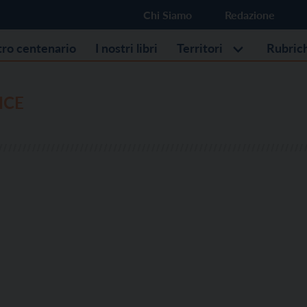
Chi Siamo
Redazione
stro centenario
I nostri libri
Territori
Rubric
ICE