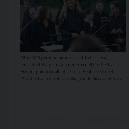
Oltre 600 persone hanno assistito ieri sera,
mercoledì 9 agosto, al concerto dell’Orchestra
Haydn, guidata dalla direttrice Beatrice Venezi.
L’Orchestra si è esibita nella grande distesa verde di
Tenna, in località Alberé, per ricordare il momento
in cui la tempesta Vaia ha cancellato le tracce del
bosco. Il concerto, infatti, aveva come titolo “Vaia:
una […]