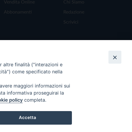
Vendita Online
Chi Siamo
Abbonamenti
Redazione
Scrivici
altre finalità ("interazioni e
cità") come specificato nella
 avere maggiori informazioni sui
sta informativa proseguirai la
kie policy
completa.
Torna all'inizio
Accetta