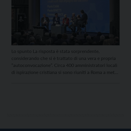
Lo spunto La risposta è stata sorprendente,
considerando che si è trattato di una vera e propria
“autoconvocazione”. Circa 400 amministratori locali
di ispirazione cristiana si sono riuniti a Roma a metà
febbraio per dare concretezza alla «rete di Trieste», il
network trasversale e “multipartisan” nato a margine
della Settimana Sociale di luglio. Due giorni […]