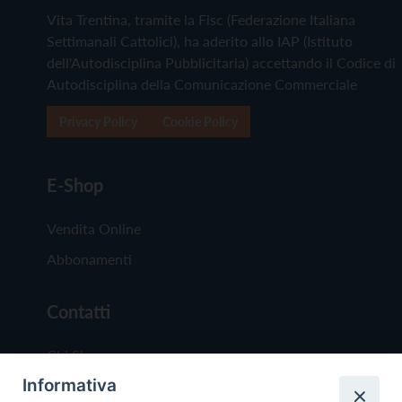
Vita Trentina, tramite la Fisc (Federazione Italiana
Settimanali Cattolici), ha aderito allo IAP (Istituto
dell'Autodisciplina Pubblicitaria) accettando il Codice di
Autodisciplina della Comunicazione Commerciale
Privacy Policy
Cookie Policy
E-Shop
Vendita Online
Abbonamenti
Contatti
Chi Siamo
Informativa
Redazione