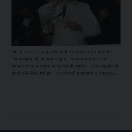
Nei discorsi di papa Benedetto XVI era frequente
l’immagine della montagna. Una montagna che
amava frequentare nei periodi estivi – con soggiorni
anche in Alto Adige – e nei rari momenti di riposo,
oltre che nei suoi Angelus e nei suoi commenti al
Vangelo. Nel descrivere il cammino di Gesù
pellegrino verso Gerusalemme, in occasione […]