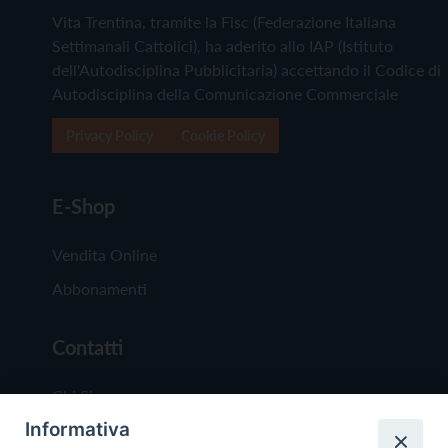
Vita Trentina, tramite la Fisc (Federazione Italiana
Settimanali Cattolici), ha aderito allo IAP (Istituto
dell'Autodisciplina Pubblicitaria) accettando il Codice di
Autodisciplina della Comunicazione Commerciale
Privacy Policy
Cookie Policy
E-Shop
Vendita Online
Abbonamenti
Contatti
Chi Siamo
Informativa
Redazione