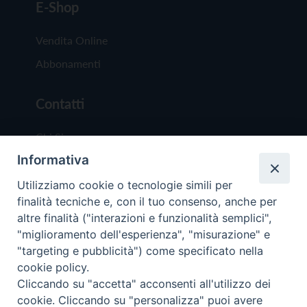
E-Shop
Vendita Online
Abbonamenti
Contatti
Chi Siamo
Informativa
Redazione
Scrivici
Utilizziamo cookie o tecnologie simili per
finalità tecniche e, con il tuo consenso, anche per
altre finalità ("interazioni e funzionalità semplici",
"miglioramento dell'esperienza", "misurazione" e
"targeting e pubblicità") come specificato nella
cookie policy.
Copyright © 2019 - Tutti i diritti riservati - Vit
Cliccando su "accetta" acconsenti all'utilizzo dei
Trentina Editrice
cookie. Cliccando su "personalizza" puoi avere