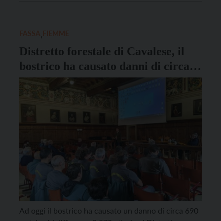
promossa dalla Procura della Repubblica di Trento.
“È motivo di orgoglio vedere riuniti attorno a […]
FASSA
,
FIEMME
Distretto forestale di Cavalese, il
bostrico ha causato danni di circa
690 metri cubi su 3.270 ettari
Ad oggi il bostrico ha causato un danno di circa 690