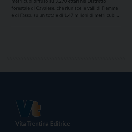
metri cubi diffuso su 3.270 ettari nel Distretto
forestale di Cavalese, che riunisce le valli di Fiemme
e di Fassa, su un totale di 1.47 milioni di metri cubi
(8.350 ettari) in tutta la provincia. La tempesta Vaia –
di cui ricorre il quarto […]
Vita Trentina Editrice