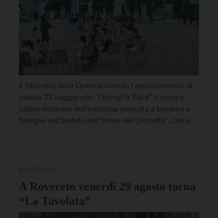
Il Distretto della Quercia ricorda l’appuntamento di
sabato 23 maggio con “Dipingi la Pace”, il terzo e
ultimo incontro dell’iniziativa dedicata a bambini e
famiglie nell’ambito del “Mese del Distretto”, che si
svolgerà nel piazzale dell’Urban City, in Corso
Rosmini a Rovereto dalle ore 16.00 alle ore 18.00
L’evento offrirà ai più piccoli la possibilità […]
ROVERETO
A Rovereto venerdì 29 agosto torna
“La Tavolata”