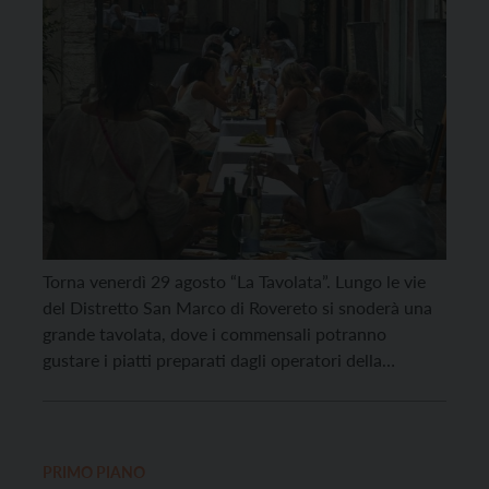
Torna venerdì 29 agosto “La Tavolata”. Lungo le vie
del Distretto San Marco di Rovereto si snoderà una
grande tavolata, dove i commensali potranno
gustare i piatti preparati dagli operatori della
ristorazione che hanno aderito all’iniziativa (Bottega
Bontadi, Alimentari Finarolli, Amaranta Bio Bistrot,
Locanda al Castello e Ristorante Il Doge). Ogni
ristoratore proporrà un piatto […]
PRIMO PIANO