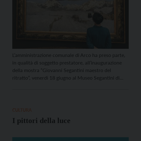
L’amministrazione comunale di Arco ha preso parte,
in qualità di soggetto prestatore, all’inaugurazione
della mostra “Giovanni Segantini maestro del
ritratto”, venerdì 18 giugno al Museo Segantini di
Saint Moritz. La mostra, curata da Annie-Paule
Quinsac, autrice del catalogo ragionato di Segantini
e presente all’inaugurazione in videoconferenza da
New York, e da Mirella Carbone, direttrice del […]
CULTURA
I pittori della luce