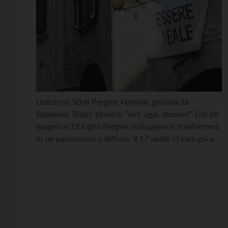
L’edizione 50 di Pergine Festival, guidata da
Babilonia Teatri, titolerà: “Ieri, oggi, domani”. Dal 28
giugno al 12 luglio Pergine Valsugana si trasformerà
in un palcoscenico diffuso. Il 17 aprile ci sarà già un
appuntamento in anteprima. “Vogliamo interrogarci
sul ruolo che possiamo avere oggi, continuando a
essere motore di pensiero, incontro e confronto.
Crediamo […]