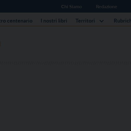
Chi Siamo
Redazione
stro centenario
I nostri libri
Territori
Rubric
I