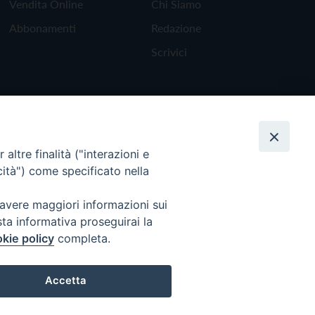
Vendita Online
Chi Siamo
Abbonamenti
Redazione
Scrivici
altre finalità ("interazioni e
cità") come specificato nella
 avere maggiori informazioni sui
sta informativa proseguirai la
kie policy
completa.
Torna all'inizio
Accetta