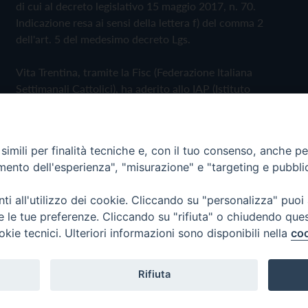
di cui al decreto legislativo 15 maggio 2017, n. 70.
Indicazione resa ai sensi della lettera f) del comma 2
dell'art. 5 del medesimo decreto Lgs.
Vita Trentina, tramite la Fisc (Federazione Italiana
Settimanali Cattolici), ha aderito allo IAP (Istituto
dell'Autodisciplina Pubblicitaria) accettando il Codice di
Autodisciplina della Comunicazione Commerciale
imili per finalità tecniche e, con il tuo consenso, anche per 
Privacy Policy
Cookie Policy
amento dell'esperienza", "misurazione" e "targeting e pubbli
i all'utilizzo dei cookie. Cliccando su "personalizza" puoi
 Trentina Editrice
re le tue preferenze. Cliccando su "rifiuta" o chiudendo que
okie tecnici. Ulteriori informazioni sono disponibili nella
coo
Rifiuta