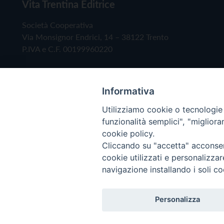
Vita Trentina Editrice
Società Cooperativa
Via Monsignor Endrici, 14 – 38122 Trento
P.IVA e C.F. 00199960220
Informativa
Utilizziamo cookie o tecnologie s
funzionalità semplici", "miglior
cookie policy.
Cliccando su "accetta" acconsent
Copyright © 2019 - Tutti i diritti riservati - Vita
cookie utilizzati e personalizza
navigazione installando i soli co
Privacy Policy
Personalizza