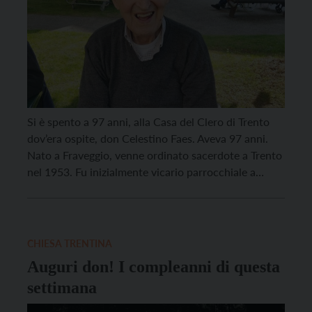
Si è spento a 97 anni, alla Casa del Clero di Trento
dov’era ospite, don Celestino Faes. Aveva 97 anni.
Nato a Fraveggio, venne ordinato sacerdote a Trento
nel 1953. Fu inizialmente vicario parrocchiale a
Folgaria (1953-1954) e Telve (1954-1958). Divenne
quindi parroco a Lenzima (1958-1988), quindi
nuovamente vicario parrocchiale a Vignole d’Arco
(1988-2002). Dal 2002 […]
CHIESA TRENTINA
Auguri don! I compleanni di questa
settimana