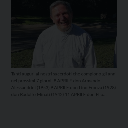
Tanti auguri ai nostri sacerdoti che compiono gli anni
nei prossimi 7 giorni! 8 APRILE don Armando
Alessandrini (1953) 9 APRILE don Lino Fronza (1928)
don Rodolfo Minati (1942) 11 APRILE don Elio
Sommavilla (1927) 12 APRILE don Celestino Faes
(1927) don Paolo Holzhauser (1934) don Bruno
Bombarda (1941) 13 APRILE don Ferruccio Furlan
(1962) 14 […]