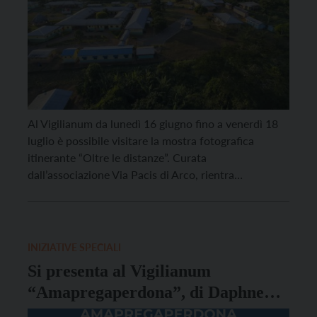
Al Vigilianum da lunedì 16 giugno fino a venerdì 18
luglio è possibile visitare la mostra fotografica
itinerante “Oltre le distanze”. Curata
dall’associazione Via Pacis di Arco, rientra
negli eventi promossi nel centenario della nascita
di don Domenico Pincelli (1925-2003), cofondatore
dell’associazione. Gli scatti esposti catturano i volti
delle persone che hanno trovato speranza al Centro
INIZIATIVE SPECIALI
Sanitario Don Domenico Pincelli, situato a Sembé,
Si presenta al Vigilianum
nel cuore […]
“Amapregaperdona”, di Daphne
Squarzoni, sulla figura di don