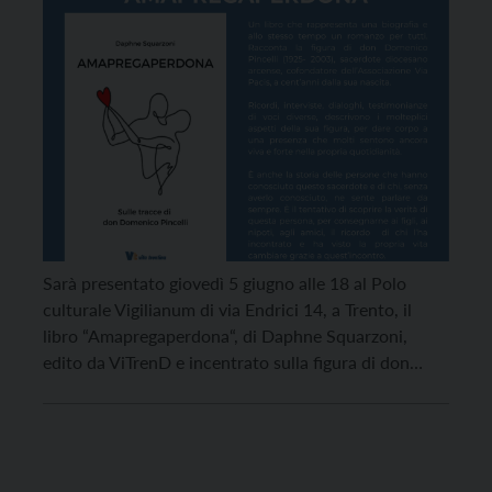
Domenico Pincelli
Sarà presentato giovedì 5 giugno alle 18 al Polo
culturale Vigilianum di via Endrici 14, a Trento, il
libro “Amapregaperdona“, di Daphne Squarzoni,
edito da ViTrenD e incentrato sulla figura di don
Domenico Pincelli, sacerdote di Arco (Tn)
cofondatore dell’Associazione Via Pacis, a cento anni
dalla sua nascita. Daphne Squarzoni, giornalista
pubblicista, autrice di blog […]