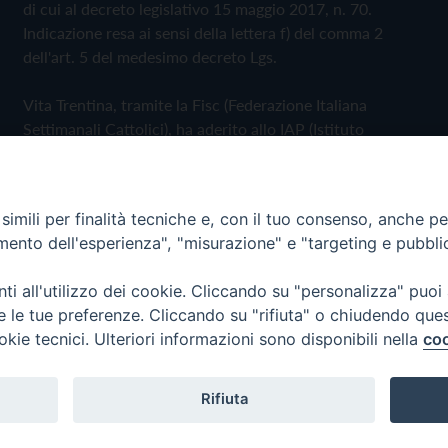
di cui al decreto legislativo 15 maggio 2017, n. 70.
Indicazione resa ai sensi della lettera f) del comma 2
dell'art. 5 del medesimo decreto Lgs.
Vita Trentina, tramite la Fisc (Federazione Italiana
Settimanali Cattolici), ha aderito allo IAP (Istituto
dell'Autodisciplina Pubblicitaria) accettando il Codice di
Autodisciplina della Comunicazione Commerciale
imili per finalità tecniche e, con il tuo consenso, anche per 
Privacy Policy
Cookie Policy
amento dell'esperienza", "misurazione" e "targeting e pubbli
i all'utilizzo dei cookie. Cliccando su "personalizza" puoi
 Trentina Editrice
re le tue preferenze. Cliccando su "rifiuta" o chiudendo que
okie tecnici. Ulteriori informazioni sono disponibili nella
coo
Rifiuta