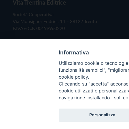
Vita Trentina Editrice
Società Cooperativa
Via Monsignor Endrici, 14 – 38122 Trento
P.IVA e C.F. 00199960220
Informativa
Utilizziamo cookie o tecnologie s
funzionalità semplici", "miglior
cookie policy.
Cliccando su "accetta" acconsent
Copyright © 2019 - Tutti i diritti riservati - Vita
cookie utilizzati e personalizza
navigazione installando i soli co
Privacy Policy
Personalizza