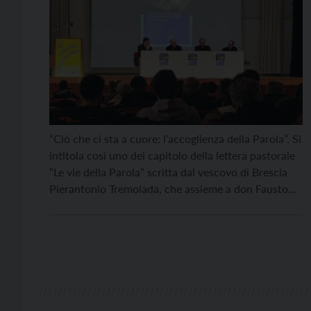
“Ciò che ci sta a cuore: l’accoglienza della Parola”. Si
intitola così uno dei capitolo della lettera pastorale
“Le vie della Parola” scritta dal vescovo di Brescia
Pierantonio Tremolada, che assieme a don Fausto
Guerini è stato ospite del secondo appuntamento
formativo “In ascolto della Parola”, organizzato
dall’Arcidiocesi di Trento nella mattinata di sabato
primo […]