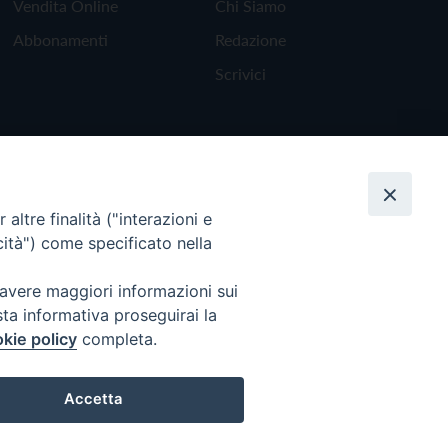
Vendita Online
Chi Siamo
Abbonamenti
Redazione
Scrivici
altre finalità ("interazioni e
cità") come specificato nella
 avere maggiori informazioni sui
sta informativa proseguirai la
kie policy
completa.
Torna all'inizio
Accetta