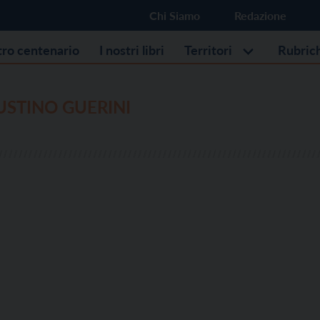
Chi Siamo
Redazione
stro centenario
I nostri libri
Territori
Rubric
STINO GUERINI