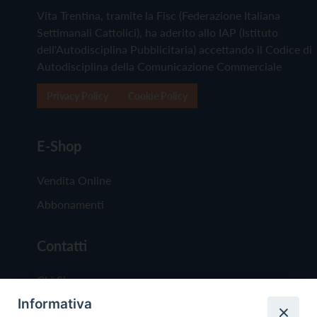
Vita Trentina, tramite la Fisc (Federazione Italiana
Settimanali Cattolici), ha aderito allo IAP (Istituto
dell'Autodisciplina Pubblicitaria) accettando il Codice di
Autodisciplina della Comunicazione Commerciale
Privacy Policy
Cookie Policy
E-Shop
Vendita Online
Abbonamenti
Contatti
Chi Siamo
Informativa
Redazione