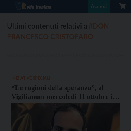
Accedi
Ultimi contenuti relativi a
#DON
FRANCESCO CRISTOFARO
INIZIATIVE SPECIALI
“Le ragioni della speranza”, al
Vigilianum mercoledì 11 ottobre il
prete youtuber don Francesco
Cristofaro