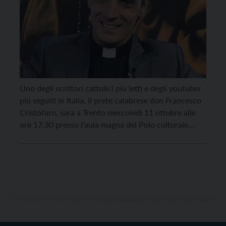
Uno degli scrittori cattolici più letti e degli youtuber
più seguiti in Italia, il prete calabrese don Francesco
Cristofaro, sarà a Trento mercoledì 11 ottobre alle
ore 17.30 presso l’aula magna del Polo culturale
diocesano “Vigilianum” (via Endrici 14) per un
incontro promosso da Vita Trentina Editrice e
dall’Area Testimonianza e Impegno Sociale della
Diocesi, […]